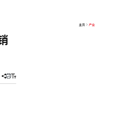
主页
产业
物销
分
打
调
享
印
整
文
大
章
小