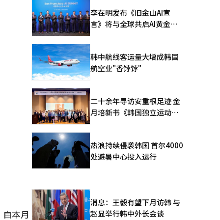
李在明发布《旧金山AI宣
言》将与全球共启AI黄金时
代
韩中航线客运量大增成韩国
航空业"香饽饽"
二十余年寻访安重根足迹 金
月培新书《韩国独立运动圣
地：向旅顺口追问历史》出
版
热浪持续侵袭韩国 首尔4000
处避暑中心投入运行
消息：王毅有望下月访韩 与
，自本月
赵显举行韩中外长会谈