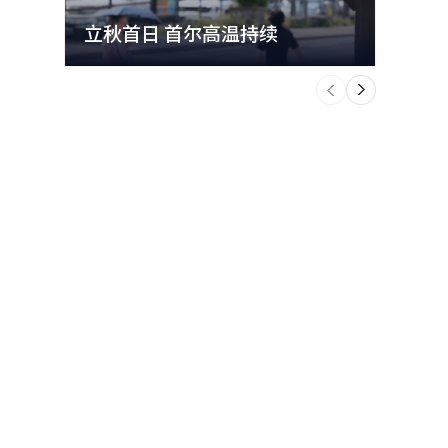
立秋首日 首尔高温持续
极端
个
前
一
下