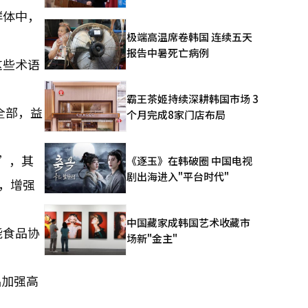
群体中，
极端高温席卷韩国 连续五天
报告中暑死亡病例
这些术语
霸王茶姬持续深耕韩国市场 3
全部，益
个月完成8家门店布局
x”，其
《逐玉》在韩破圈 中国电视
剧出海进入"平台时代"
，增强
中国藏家成韩国艺术收藏市
能食品协
场新"金主"
品加强高