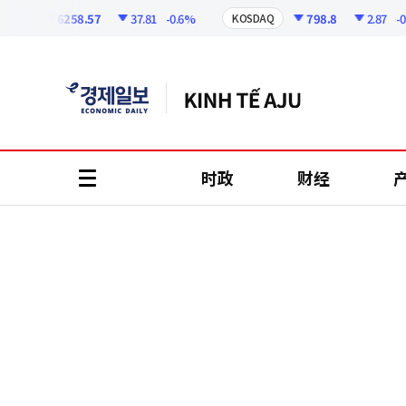
코
인
6258.57
37.81
-0.6%
798.8
2.87
-0.36
I
KOSDAQ
정
보
时政
财经
all
menu