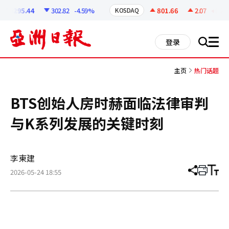
코
인
6295.44
302.82
-4.59%
801.66
2.07
+0.26%
KOSDAQ
정
보
all
登录
搜
men
索
主页
热门话题
BTS创始人房时赫面临法律审判
与K系列发展的关键时刻
李東建
2026-05-24 18:55
分
打
调
享
印
整
文
大
章
小