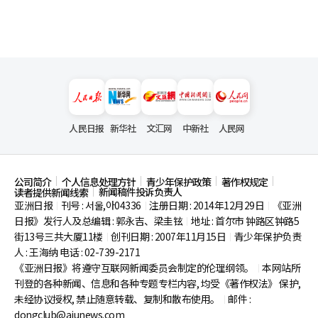
人民日报
新华社
文汇网
中新社
人民网
公司简介
个人信息处理方针
青少年保护政策
著作权规定
新闻稿件投诉负责人
读者提供新闻线索
亚洲日报
刊号 : 서울,아04336
注册日期 : 2014年12月29日
《亚洲
|
|
|
日报》发行人及总编辑 : 郭永吉、梁圭铉
地址 : 首尔市
钟路区钟路5
|
街13号三共大厦11楼
创刊日期 : 2007年11月15日
青少年保护负责
|
|
人 : 王海纳 电话 : 02-739-2171
《亚洲日报》将遵守互联网新闻委员会制定的伦理纲领。
本网站所
|
刊登的各种新闻、信息和各种专题专栏内容, 均受《著作权法》
保护,
未经协议授权, 禁止随意转载、复制和散布使用。
邮件 :
|
dongclub@ajunews.com