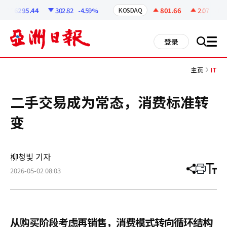
코
인
6295.44
302.82
-4.59%
801.66
2.07
+0.2
KOSDAQ
정
보
all
登录
搜
men
索
主页
IT
二手交易成为常态，消费标准转
变
柳청빛 기자
2026-05-02 08:03
分
打
调
享
印
整
文
大
章
小
从购买阶段考虑再销售，消费模式转向循环结构