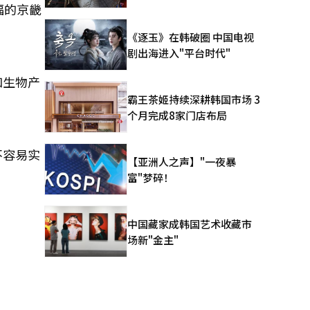
福的京畿
《逐玉》在韩破圈 中国电视
剧出海进入"平台时代"
和生物产
霸王茶姬持续深耕韩国市场 3
个月完成8家门店布局
不容易实
【亚洲人之声】"一夜暴
富"梦碎！
中国藏家成韩国艺术收藏市
场新"金主"