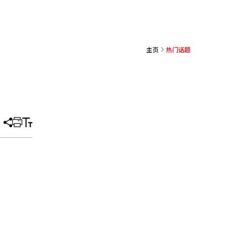
主页
热门话题
分
打
调
享
印
整
文
大
章
小