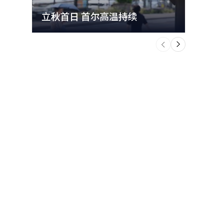
立秋首日 首尔高温持续
极端
个
前
一
下