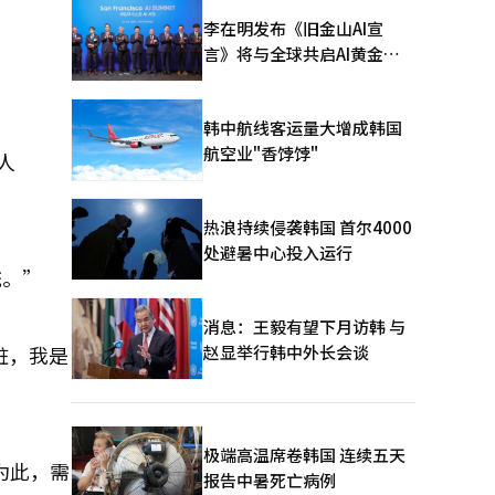
李在明发布《旧金山AI宣
言》将与全球共启AI黄金时
代
韩中航线客运量大增成韩国
航空业"香饽饽"
人
热浪持续侵袭韩国 首尔4000
处避暑中心投入运行
统。”
消息：王毅有望下月访韩 与
赵显举行韩中外长会谈
脏，我是
极端高温席卷韩国 连续五天
为此，需
报告中暑死亡病例