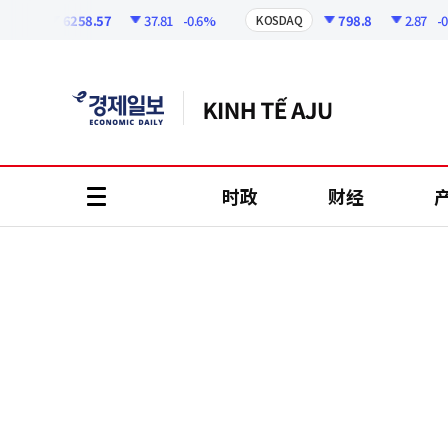
코
인
6258.57
37.81
-0.6%
798.8
2.87
-0.36
I
KOSDAQ
정
보
时政
财经
all
menu