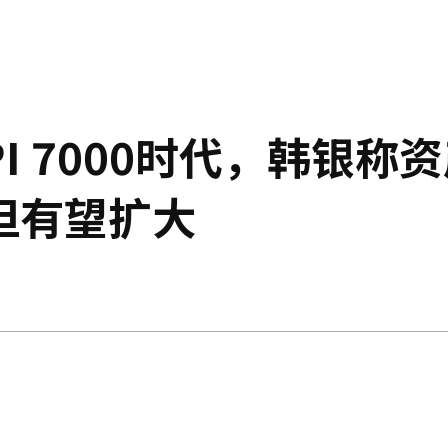
I 7000时代，韩银称
但有望扩大