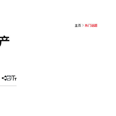
主页
热门话题
资产
分
打
调
享
印
整
文
大
章
小