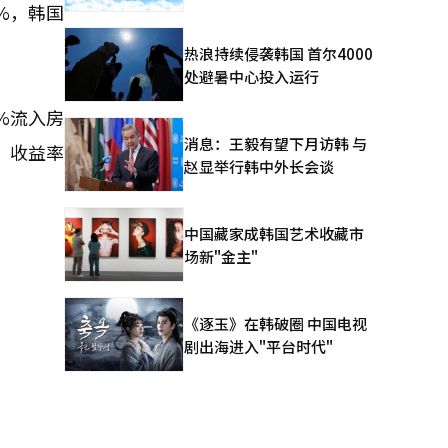
7%，韩国
热浪持续侵袭韩国 首尔4000
处避暑中心投入运行
%流入房
消息：王毅有望下月访韩 与
、收益率
赵显举行韩中外长会谈
中国藏家成韩国艺术收藏市
场新"金主"
《逐玉》在韩破圈 中国电视
剧出海进入"平台时代"