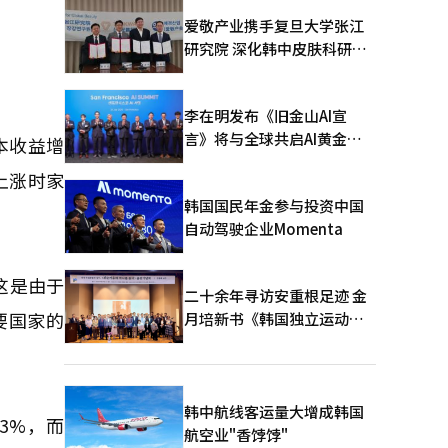
爱敬产业携手复旦大学张江
研究院 深化韩中皮肤科研合
作
李在明发布《旧金山AI宣
言》将与全球共启AI黄金时
本收益增
代
上涨时家
韩国国民年金参与投资中国
自动驾驶企业Momenta
这是由于
二十余年寻访安重根足迹 金
要国家的
月培新书《韩国独立运动圣
地：向旅顺口追问历史》出
版
韩中航线客运量大增成韩国
53%，而
航空业"香饽饽"