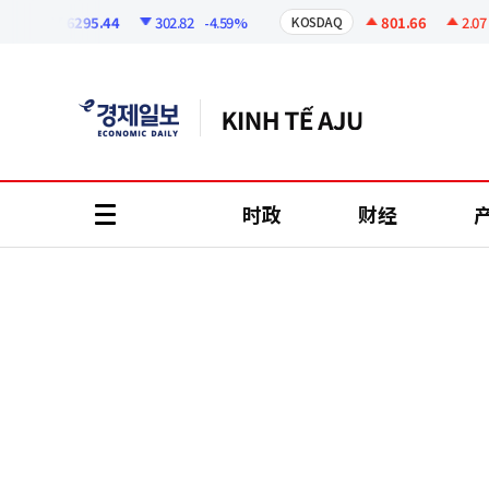
코
인
6295.44
302.82
-4.59%
801.66
2.07
+0
I
KOSDAQ
정
보
时政
财经
all
menu