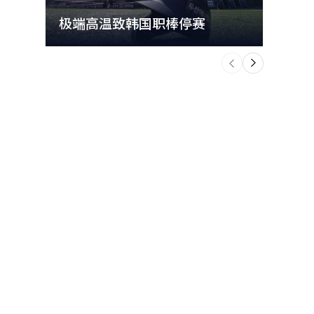
极端高温致韩国职棒停赛
首尔
个
前
一
下