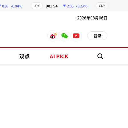
9
-0.04%
901.54
2.06
-0.23%
210.96
0
JPY
CNY
2026年08月06日
登录
weibo
weixin
youtube
观点
AI PICK
搜
索