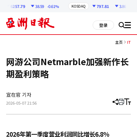
코
인
6257.79
38.59
-0.61%
797.81
3.86
-0.48
KOSDAQ
정
보
all
登录
搜
men
索
主页
IT
网游公司Netmarble加强新作长
期盈利策略
宣在官 기자
2026-05-07 21:56
分
打
调
享
印
整
文
大
章
小
2026年第一季度营业利润同比增长6.8%