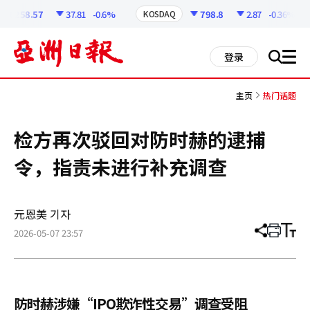
코
인
6258.57
37.81
-0.6%
798.8
2.87
-0.36%
KOSDAQ
정
보
all
登录
搜
men
索
主页
热门话题
检方再次驳回对防时赫的逮捕
令，指责未进行补充调查
元恩美 기자
2026-05-07 23:57
分
打
调
享
印
整
文
大
章
小
防时赫涉嫌“IPO欺诈性交易”调查受阻