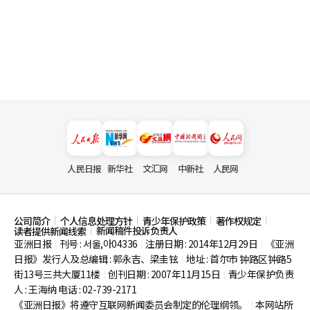
人民日报
新华社
文汇网
中新社
人民网
公司简介
个人信息处理方针
青少年保护政策
著作权规定
新闻稿件投诉负责人
读者提供新闻线索
亚洲日报
刊号 : 서울,아04336
注册日期 : 2014年12月29日
《亚洲
|
|
|
日报》发行人及总编辑 : 郭永吉、梁圭铉
地址 : 首尔市
钟路区钟路5
|
街13号三共大厦11楼
创刊日期 : 2007年11月15日
青少年保护负责
|
|
人 : 王海纳 电话 : 02-739-2171
《亚洲日报》将遵守互联网新闻委员会制定的伦理纲领。
本网站所
|