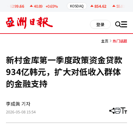
코
인
6299.66
40.89
+0.65%
854.62
55.81
+6.
KOSDAQ
정
보
all
登录
搜
men
索
主页
热门话题
新村金库第一季度政策资金贷款
934亿韩元，扩大对低收入群体
的金融支持
李成眞 기자
2026-05-08 15:54
分
打
调
享
印
整
文
大
章
小