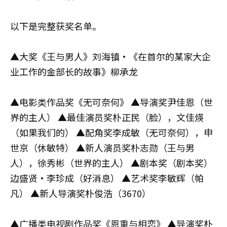
以下是完整获奖名单。
▲大奖《王与男人》刘海镇·《在首尔的某家大企
业工作的金部长的故事》柳承龙
▲电影类作品奖《无可奈何》 ▲导演奖尹佳恩（世
界的主人） ▲最佳演员奖朴正民（脸），文佳煐
（如果我们的） ▲配角奖李成敏（无可奈何），申
世京（休敏特） ▲新人演员奖朴志勋（王与男
人），徐秀彬（世界的主人） ▲剧本奖（剧本奖）
边盛贤·李珍成（好消息） ▲艺术奖李敏辉（帕
凡） ▲新人导演奖朴俊浩（3670）
▲广播类电视剧作品奖《恩重与相恋》 ▲导演奖朴