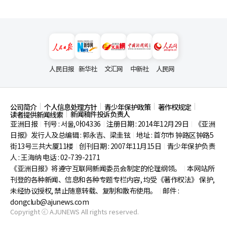
人民日报
新华社
文汇网
中新社
人民网
公司简介
个人信息处理方针
青少年保护政策
著作权规定
新闻稿件投诉负责人
读者提供新闻线索
亚洲日报
刊号 : 서울,아04336
注册日期 : 2014年12月29日
《亚洲
|
|
|
日报》发行人及总编辑 : 郭永吉、梁圭铉
地址 : 首尔市
钟路区钟路5
|
街13号三共大厦11楼
创刊日期 : 2007年11月15日
青少年保护负责
|
|
人 : 王海纳 电话 : 02-739-2171
《亚洲日报》将遵守互联网新闻委员会制定的伦理纲领。
本网站所
|
刊登的各种新闻、信息和各种专题专栏内容, 均受《著作权法》
保护,
未经协议授权, 禁止随意转载、复制和散布使用。
邮件 :
|
dongclub@ajunews.com
Copyright ⓒ AJUNEWS All rights reserved.