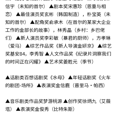
信宇（未知的首尔） ▲剧本奖宋惠珍（恩重与相
恋） ▲最佳演员奖玄彬（韩国制造），朴宝英（未
知的首尔） ▲配角奖俞承木（在首尔的某家大企业
工作的金部长的故事），林秀晶（乡村：乡巴佬
们） ▲新人演员奖李彩敏（暴君的厨师），方孝琳
（爱马） ▲综艺作品奖《新人导演金妍京》 ▲综艺
奖基安84，李秀智 ▲人文作品奖《纪录片洞察我们
的时间正在闪耀》 ▲艺术奖姜胜元（季节）
▲话剧类百想话剧奖《水母》 ▲年轻话剧奖《火车
的剧团-场所》 ▲表演奖金信鹿（普里马·帕西）
▲音乐剧类作品奖梦游桃源 ▲创作奖徐炳九（艾薇
塔） ▲表演奖金俊秀（比特朱斯）