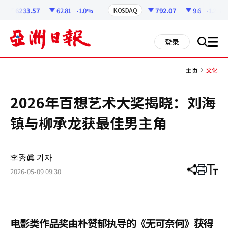
코
인
6233.57
62.81
-1.0%
792.07
9.6
-1.2%
KOSDAQ
정
보
all
登录
搜
men
索
主页
文化
2026年百想艺术大奖揭晓：刘海
镇与柳承龙获最佳男主角
李秀眞 기자
2026-05-09 09:30
分
打
调
享
印
整
文
大
章
小
电影类作品奖由朴赞郁执导的《无可奈何》获得