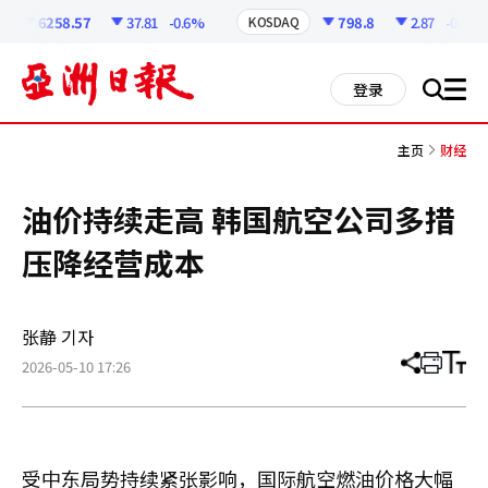
코
인
6258.57
37.81
-0.6%
798.8
2.87
-0.36%
KOSDAQ
정
보
all
登录
搜
men
索
主页
财经
油价持续走高 韩国航空公司多措
压降经营成本
张静 기자
2026-05-10 17:26
分
打
调
享
印
整
文
大
章
小
受中东局势持续紧张影响，国际航空燃油价格大幅