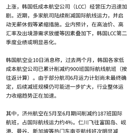
上涨，韩国低成本航空公司（LCC）经营压力迅速加
剧。近期，多家航司陆续削减国际航线运力，并启
动无薪休假等紧缩措施。业内预计，在高油价、高
汇率及出境游需求放缓等因素叠加下，韩国LCC第二
季度业绩或明显恶化。
韩国航空业10日消息称，过去两个月，韩国各家低
成本航空公司已累计削减约900班国际航线航班（按
往返计算）。由于部分航司6月运力计划尚未最终确
定，后续减班规模仍可能进一步扩大，行业整体运
力收缩趋势正在加速。
其中，济州航空在5月至6月期间削减约187班国际
航班，占国际航线运力约4%。仁川飞往富国岛、岘
港、曼谷、新加坡等热门东南亚航线班次明显减