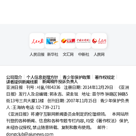
人民日报
新华社
文汇网
中新社
人民网
公司简介
个人信息处理方针
青少年保护政策
著作权规定
新闻稿件投诉负责人
读者提供新闻线索
亚洲日报
刊号 : 서울,아04336
注册日期 : 2014年12月29日
《亚洲
|
|
|
日报》发行人及总编辑 : 郭永吉、梁圭铉
地址 : 首尔市
钟路区钟路5
|
街13号三共大厦11楼
创刊日期 : 2007年11月15日
青少年保护负责
|
|
人 : 王海纳 电话 : 02-739-2171
《亚洲日报》将遵守互联网新闻委员会制定的伦理纲领。
本网站所
|
刊登的各种新闻、信息和各种专题专栏内容, 均受《著作权法》
保护,
未经协议授权, 禁止随意转载、复制和散布使用。
邮件 :
|
dongclub@ajunews.com