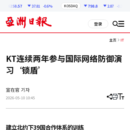
코
인
6258.57
37.81
-0.6%
798.8
2.87
-0.36%
KOSDAQ
정
보
all
登录
搜
men
索
主页
IT
KT连续两年参与国际网络防御演
习‘锁盾’
宣在官 기자
2026-05-10 10:45
分
打
调
享
印
整
文
大
章
小
建立北约下39国合作体系的训练