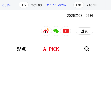
.03%
901.83
1.77
-0.2%
210.98
0.02
-0
JPY
CNY
2026年08月06日
登录
weibo
weixin
youtube
观点
AI PICK
搜
索