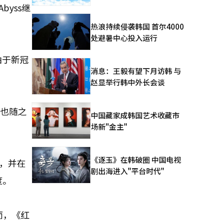
yss继
热浪持续侵袭韩国 首尔4000
处避暑中心投入运行
由于新冠
消息：王毅有望下月访韩 与
赵显举行韩中外长会谈
感也随之
中国藏家成韩国艺术收藏市
场新"金主"
《逐玉》在韩破圈 中国电视
万，并在
剧出海进入"平台时代"
度。
而，《红