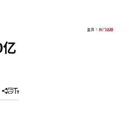
主页
热门话题
0亿
分
打
调
享
印
整
文
大
章
小