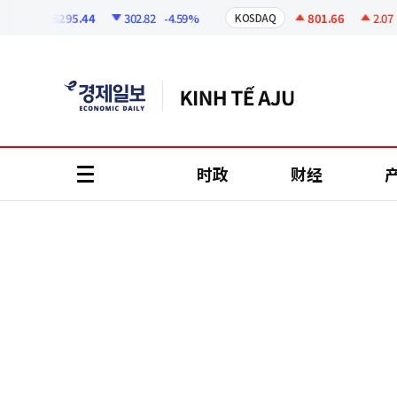
코
인
6295.44
302.82
-4.59%
801.66
2.07
+0
KOSDAQ
정
보
时政
财经
all
menu