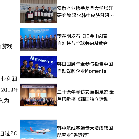
爱敬产业携手复旦大学张江
研究院 深化韩中皮肤科研合
作
李在明发布《旧金山AI宣
言》将与全球共启AI黄金时
新游戏
代
韩国国民年金参与投资中国
自动驾驶企业Momenta
营业利润
2019年
二十余年寻访安重根足迹 金
月培新书《韩国独立运动圣
入为
地：向旅顺口追问历史》出
版
韩中航线客运量大增成韩国
通过PC
航空业"香饽饽"