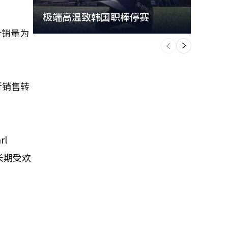
极端高温致韩国职棒停赛
首尔
计销量为
个
前
一
下
折销售转
l
长期受欢