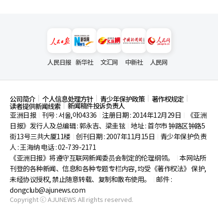
人民日报
新华社
文汇网
中新社
人民网
公司简介
个人信息处理方针
青少年保护政策
著作权规定
新闻稿件投诉负责人
读者提供新闻线索
亚洲日报
刊号 : 서울,아04336
注册日期 : 2014年12月29日
《亚洲
|
|
|
日报》发行人及总编辑 : 郭永吉、梁圭铉
地址 : 首尔市
钟路区钟路5
|
街13号三共大厦11楼
创刊日期 : 2007年11月15日
青少年保护负责
|
|
人 : 王海纳 电话 : 02-739-2171
《亚洲日报》将遵守互联网新闻委员会制定的伦理纲领。
本网站所
|
刊登的各种新闻、信息和各种专题专栏内容, 均受《著作权法》
保护,
未经协议授权, 禁止随意转载、复制和散布使用。
邮件 :
|
dongclub@ajunews.com
Copyright ⓒ AJUNEWS All rights reserved.