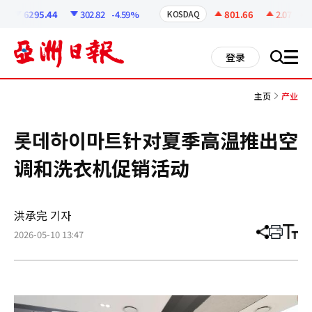
코
인
6295.44
302.82
-4.59%
801.66
2.07
+0.
KOSDAQ
정
보
all
登录
搜
men
索
主页
产业
롯데하이마트针对夏季高温推出空
调和洗衣机促销活动
洪承完 기자
2026-05-10 13:47
分
打
调
享
印
整
文
大
章
小