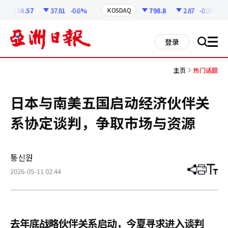
코
인
6258.57
37.81
-0.6%
798.8
2.87
-0.36%
KOSDAQ
정
보
all
登录
搜
men
索
主页
热门话题
日本与南美五国启动经济伙伴关
系协定谈判，争取市场与资源
통신원
2026-05-11 02:44
分
打
调
享
印
整
文
大
章
小
去年底战略伙伴关系启动，今夏寻求进入谈判