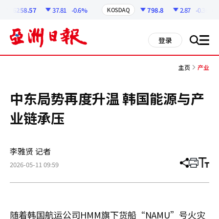
코
인
6258.57
37.81
-0.6%
798.8
2.87
-0.36%
KOSDAQ
정
보
all
登录
搜
men
索
主页
产业
中东局势再度升温 韩国能源与产
业链承压
李雅贤 记者
2026-05-11 09:59
分
打
调
享
印
整
文
大
章
小
随着韩国航运公司HMM旗下货船“NAMU”号火灾