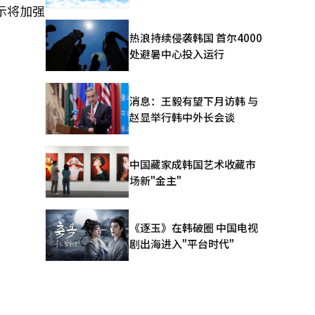
示将加强
热浪持续侵袭韩国 首尔4000
处避暑中心投入运行
消息：王毅有望下月访韩 与
赵显举行韩中外长会谈
中国藏家成韩国艺术收藏市
场新"金主"
《逐玉》在韩破圈 中国电视
剧出海进入"平台时代"