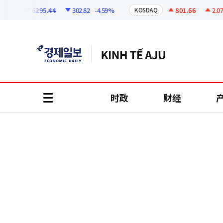
코
인
6295.44
302.82
-4.59%
801.66
2.07
+0
I
KOSDAQ
정
보
时政
财经
all
menu