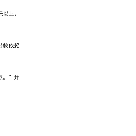
元以上，
借款依赖
点。”并