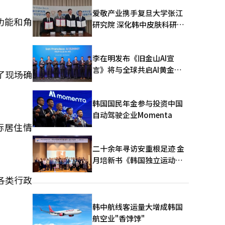
爱敬产业携手复旦大学张江
功能和角
研究院 深化韩中皮肤科研合
作
李在明发布《旧金山AI宣
言》将与全球共启AI黄金时
了现场确
代
韩国国民年金参与投资中国
自动驾驶企业Momenta
际居住情
二十余年寻访安重根足迹 金
月培新书《韩国独立运动圣
地：向旅顺口追问历史》出
各类行政
版
韩中航线客运量大增成韩国
航空业"香饽饽"