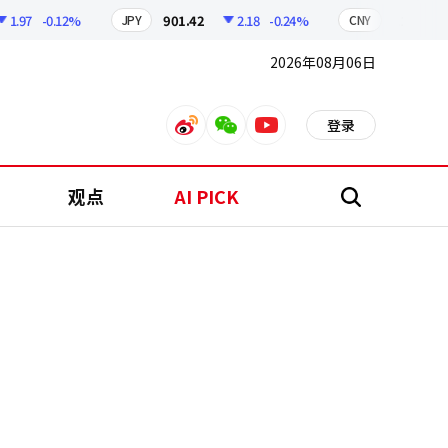
7
-0.12%
901.42
2.18
-0.24%
210.96
0
JPY
CNY
2026年08月06日
登录
weibo
weixin
youtube
观点
AI PICK
搜
索