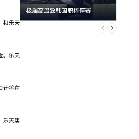
极端高温致韩国职棒停赛
首尔
）和乐天
个
前
一
下
金。乐天
预计将在
。乐天建