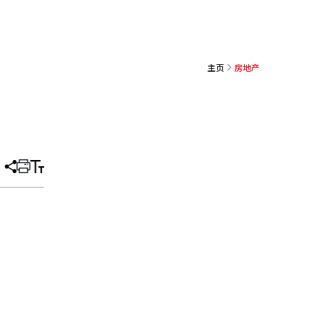
主页
房地产
分
打
调
享
印
整
文
大
章
小