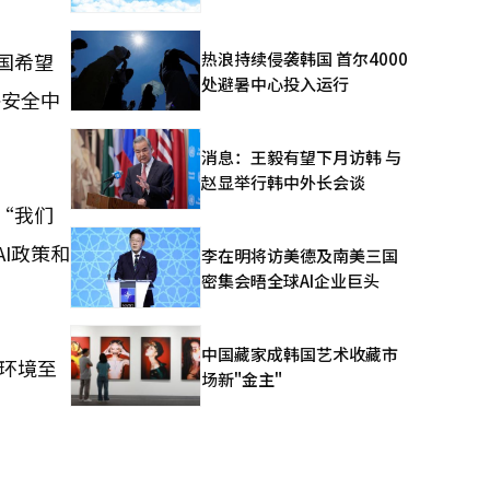
热浪持续侵袭韩国 首尔4000
国希望
处避暑中心投入运行
络安全中
消息：王毅有望下月访韩 与
赵显举行韩中外长会谈
“我们
I政策和
李在明将访美德及南美三国
密集会晤全球AI企业巨头
中国藏家成韩国艺术收藏市
的环境至
场新"金主"