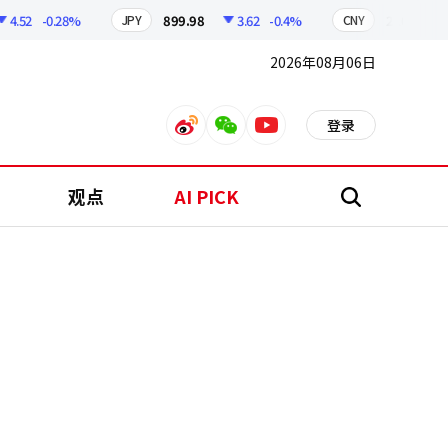
52
-0.28%
899.98
3.62
-0.4%
210.31
0
JPY
CNY
2026年08月06日
登录
weibo
weixin
youtube
观点
AI PICK
搜
索