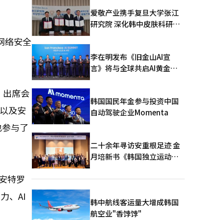
爱敬产业携手复旦大学张江
研究院 深化韩中皮肤科研合
作
网络安全
李在明发布《旧金山AI宣
言》将与全球共启AI黄金时
代
。出席会
韩国国民年金参与投资中国
英以及安
自动驾驶企业Momenta
也参与了
二十余年寻访安重根足迹 金
月培新书《韩国独立运动圣
地：向旅顺口追问历史》出
与安特罗
版
力、AI
韩中航线客运量大增成韩国
航空业"香饽饽"