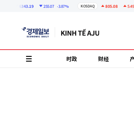
코
인
6343.19
255.07
-3.87%
805.08
5.49
+
I
KOSDAQ
정
보
时政
财经
all
menu