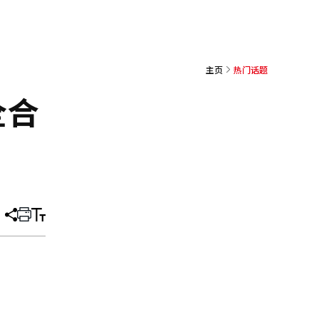
主页
热门话题
全合
分
打
调
享
印
整
文
大
章
小