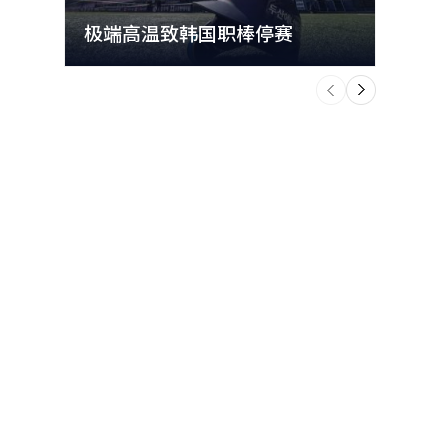
极端高温致韩国职棒停赛
首尔
个
前
一
下