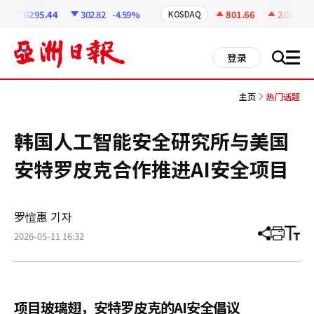
코
인
6295.44
302.82
-4.59%
801.66
2.07
+0.2
KOSDAQ
정
보
all
登录
搜
men
索
主页
热门话题
韩国人工智能安全研究所与美国
安特罗皮克合作推进AI安全项目
罗愃惠 기자
2026-05-11 16:32
分
打
调
享
印
整
文
大
章
小
项目玻璃翅，安特罗皮克的AI安全倡议