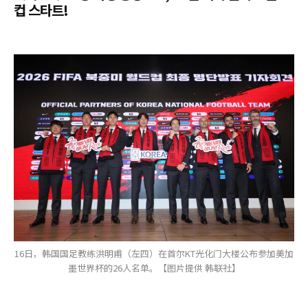
컵 스타트!
16日，韩国国足教练洪明甫（左四）在首尔KT光化门大楼公布参加美加
墨世界杯的26人名单。【图片提供 韩联社】