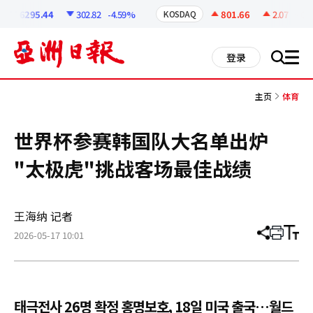
코
인
6295.44
302.82
-4.59%
801.66
2.07
+0.26
KOSDAQ
정
보
all
登录
搜
men
索
主页
体育
世界杯参赛韩国队大名单出炉
"太极虎"挑战客场最佳战绩
王海纳 记者
2026-05-17 10:01
分
打
调
享
印
整
文
大
章
小
태극전사 26명 확정 홍명보호, 18일 미국 출국…월드