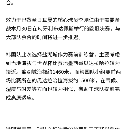
合。
效力于巴黎圣日耳曼的核心球员李刚仁由于需要备
战本月30日在匈牙利布达佩斯举行的欧冠决赛，与
大部队会合的时间将进一步推迟。
韩国队此次选择盐湖城作为赛前训练营，主要考虑
到当地海拔与世界杯比赛地墨西哥瓜达拉哈拉较为
接近。盐湖城海拔约1460米，而韩国队小组赛前两
场比赛所在的瓜达拉哈拉海拔约1500米，在气候、
湿度与时差等方面也较为相似，有助于球队提前完
成高原适应。
洪明甫表示，球队在抵达后的前两到三天将以身体