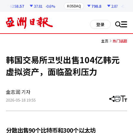
코
인
6258.57
37.81
-0.6%
798.8
2.87
-0.36%
KOSDAQ
정
보
all
登录
搜
men
索
主页
热门话题
韩国交易所코빗出售104亿韩元
虚拟资产，面临盈利压力
金志润 기자
2026-05-18 19:55
分
打
调
享
印
整
文
大
章
小
分散出售90个比特币和300个以太坊