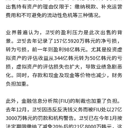
出售持有资产的理由仅限于：缴纳税款、补充运营
费用和不可避免的流动性危机等三种情况。
业界普遍认为，코빗的盈利压力是此次出售的背
景。코빗去年记录了157亿5920万韩元的净亏损，
转为亏损，前一年则盈利98亿韩元。尤其是投资虚
拟资产的评估收益从344亿韩元转为50亿韩元的亏
损，虚拟资产的评估损失也扩大，导致业绩急剧恶
化。同时，存款和现金及现金等价物也减少，财务
负担加重。
此外，金融信息分析院(FIU)的制裁也加重了负担。
去年12月，코빗因违反反洗钱义务而被FIU处以27亿
3000万韩元的罚款和机构警告。코빗已在今年1月按
法定期限缴纳了减免20%后的21亿8000万韩元，这