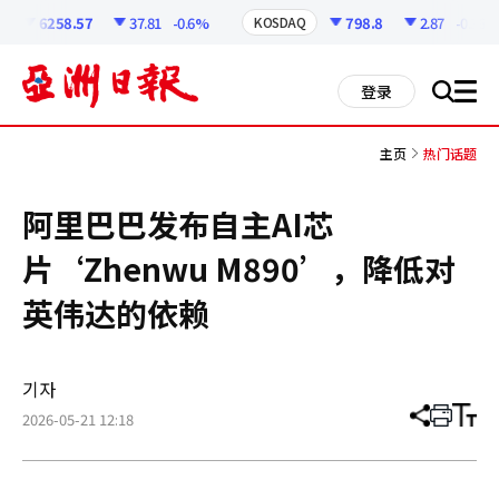
코
인
6258.57
37.81
-0.6%
798.8
2.87
-0.36%
KOSDAQ
정
보
all
登录
搜
men
索
主页
热门话题
阿里巴巴发布自主AI芯
片‘Zhenwu M890’，降低对
英伟达的依赖
기자
2026-05-21 12:18
分
打
调
享
印
整
文
大
章
小