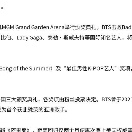
）。
Grand Garden Arena举行颁奖典礼。BTS击败Bad
比伯、Lady Gaga、泰勒·斯威夫特等国际知名艺人，
g of the Summer）及“最佳男性K-POP艺人”奖
三大颁奖典礼，各奖项由粉丝投票决定。BTS曾于2021
，成为首个获此殊荣的亚洲歌手。
规专辑《阿里郎》，距离回归仅两个月便再次登上美国权威