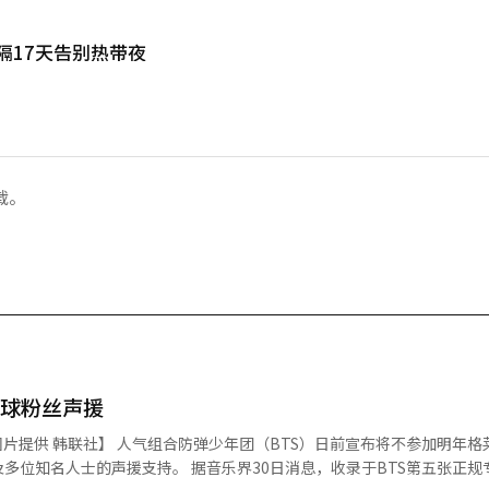
隔17天告别热带夜
载。
全球粉丝声援
BTS）日前宣布将不参加明年格莱美奖评
音乐界30日消息，收录于BTS第五张正规专辑的单曲