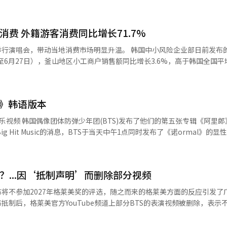
助力下，登顶全球78个国家（地区）的iTunes单曲榜。作为非主打歌，能
国际舞台上发展的身份认同、想法抱负等。歌词中“按照自己的标准前行
消费 外籍游客消费同比增长71.7%
。 歌曲中还借歌词表达了对西方主流音乐市场长期质疑
“只有眼睛特别大的你们这样说”，被认为含蓄批评了部分西方音乐产业
当地消费市场明显升温。 韩国中小风险企业部日前发布的分析结果
至6月27日），釜山地区小工商户销售额同比增长3.6%，高于韩国全国平
念的积极回应。BTS主动放弃参评格莱美而不是迎合评奖标准，引发众
显示大型文化活动对地方消费具有显著带动作用。 从消费走势来看，演出前两
4%和3.3%，演出当天增幅达到11.1%；演出结束后一周和两周增幅分
BTS于2018年发行的歌曲《Anpanman》推上美国公告牌“全球数
和观演期间。 分行业来看，便利店销售额同比增长6.5%，增
l》韩语版本
和餐饮业分别增长6.2%和3.6%，反映出游客在餐饮、购物及生活服务
张专辑《阿里郎》中的新
正规专辑歌曲《Aliens》和《2.0》制
圈销售额增幅均高于釜山整体平均水平。 与此同时，外籍游客成为推动当
Made-It也在社交平台发文写下“BTS ALIENS”，为组合送上支持。 本月29日，
，分析期间釜山地区外籍消费者销售额同比增长71.7%。其中，住宿业
曾在6月举行的世界巡演釜山演出中首次向粉丝公开。
向明年的格莱美奖提交作品参评。成员们在声明中委婉批评格莱美新增“
%，便利店增长71%，美容美发行业增长63.8%。按商圈来看，影岛区外籍消
版的音乐视频。YouTube等其他平台将于19日陆续上传。 此次音乐视频真实描
应被地域和语言划分，强调不会为了迎合奖项标准而改变自身的音乐理念
01.3%，西面增长86.5%，显示大型K-POP演出不仅吸引大量海外游客
日常生活，并对大众所经历的不安和疲惫给予了诚恳的安慰。 由全球知名制作
？...因‘抵制声明’而删除部分视频
l》是一首以平静的唱说风格表达华丽聚光灯背后的空虚和恐惧的另类流行
政府将进一步整合公共与民间数据，持续完善以数据为基础的小工商户支
中进入第41位，并连续三周保持在榜单上。 BTS将于19日(当地时间)在美国纽
布将不参加2027年格莱美奖的评选，随之而来的格莱美方面的反应引发了
释放文化消费对区域经济的带动效应。 6月，釜山水营区广安里海水浴
年国际足联北中美世界杯决赛的中场秀演出。此次演出将有麦当娜、夏奇拉
抵制后，格莱美官方YouTube频道上部分BTS的表演视频被删除，表示不满
来源 韩联社】
。※ 本报道经人工智能（AI）系统翻译与编辑。
S于29日通过各自的Instagram发布了相同内容的声
年不参加格莱美奖的评选，希望音乐不