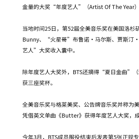
金量的大奖“年度艺人”（Artist Of The Year
当地时间25日，第52届全美音乐奖在美国洛杉矶MGM 
Bunny、“火星哥”布鲁诺·马尔斯、贾斯汀·
艺人”大奖收入囊中。
除年度艺人大奖外，BTS还摘得“夏日金曲”（Son
获三座奖杯。
全美音乐奖与格莱美奖、公告牌音乐奖并称为美国
凭借英文单曲《Butter》获得年度艺人大奖
今年3月，BTS成员服役结束后发表第5张正