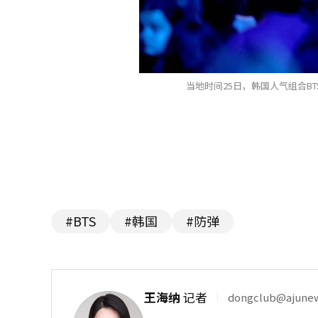
当地时间25日，韩国人气组合B
#BTS
#韩国
#防弹
王海纳
记者
dongclub@ajune