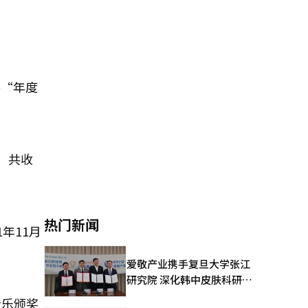
将“年度
项，共收
热门新闻
年11月
爱敬产业携手复旦大学张江
研究院 深化韩中皮肤科研合
作
音乐颁奖