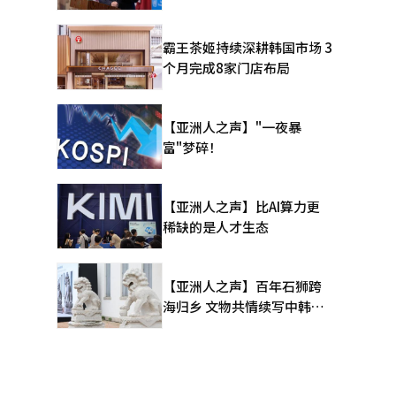
霸王茶姬持续深耕韩国市场 3
个月完成8家门店布局
【亚洲人之声】"一夜暴
富"梦碎！
【亚洲人之声】比AI算力更
稀缺的是人才生态
【亚洲人之声】百年石狮跨
海归乡 文物共情续写中韩人
文新篇