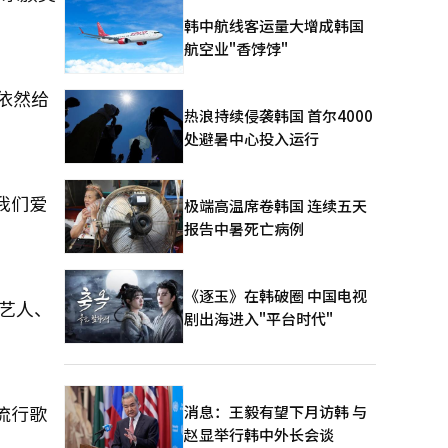
韩中航线客运量大增成韩国
航空业"香饽饽"
依然给
热浪持续侵袭韩国 首尔4000
处避暑中心投入运行
我们爱
极端高温席卷韩国 连续五天
报告中暑死亡病例
《逐玉》在韩破圈 中国电视
行艺人、
剧出海进入"平台时代"
流行歌
消息：王毅有望下月访韩 与
赵显举行韩中外长会谈