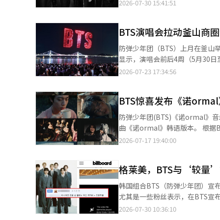
《Aliens》在全球粉丝的集体
2026-07-30 15:41:51
绩实属罕见。 业内认为《Aliens》所传达的理念与BTS此次宣布抵制格莱美的立场高度契合。《Aliens》以外星人为
隐喻，讲述成员作为韩国艺人在
BTS演唱会拉动釜山商圈
是特别之处”的理念，鼓励人们坚持自我，不必迎合外界标准
亚洲艺人成就的回应，其中一句
防弹少年团（BTS）上月在釜山举行演唱会，带动
乐及亚洲艺人的刻板印象。 《Aliens》此次意外登顶，不仅体现了全球粉丝对歌曲内容的认可，更是阿米对BTS“不
显示，演唱会前后4周（5月30日
应以语言和地域划分音乐”这一理
（0.4%）和首尔（0.3%）同期水平。
2026-07-23 17:34:56
持。 BTS在每逢重大活动节点时，全球各国阿米都会通过串流播放、数字购买等方式表达支持。去年12月，在组合即
周和前一周销售额同比分别增长4.
将以完整阵容回归之际，粉丝还曾将
3.4%和1%，反映出消费增长主要集中在观众集中到访
榜”冠军。 全球大量粉丝在社交平台X上发起#WeStandWithBTS#、#Proud_of_BTS#等话题接力，声援BTS的决
BTS惊喜发布《诺orma
幅位居各行业首位；美容美发行业
定，相关话题持续升温。 韩国说唱组合EpikHigh成员Tablo、奈飞动画电影《K-POP：猎魔女团》导演玛吉·姜等
费需求明显增加。 从主要商圈来看，影岛区销售额同比增长13.7%，国际市场增长11%，西面增长8.7%，海云台增
防弹少年团(BTS)《诺ormal》音乐视频 韩国偶像团体防弹少年团(BTS)发布了他们的第五
也纷纷在社交平台转发有关新闻，并配上声援表情。 此外，曾参与BTS第五张
长5%，釜山站周边增长4.2%，主要旅游商
曲《诺ormal》韩语版本。 根据Big Hit Music的消息，BTS于当天中午1点同时发布了《诺ormal》的显性(Explicit)
作的美国知名音乐制作人Mike Will 
地消费增长的重要力量。数据显示
版本、清洁(Clean)版本和伴奏(Instrumental)版本。 韩语版本
2026-07-17 19:40:00
BTS成员在社交媒体宣布，不会
148.1%，餐饮业增长72.3
同日，Spotify上也提前发布了英文原
行音乐表演”奖项，认为音乐不
同比激增259.1%，广安里增长1
绘了华丽舞台背后成员们疲惫和混乱的
了旅游消费和商圈活力。 中小风险企业部表示，此次分析以数据验证了大型K-POP演唱会对地方商圈、小工商户及区
格莱美，BTS与‘较量’
人瑞安·泰德参与的《诺orma
域消费的经济带动作用。未来，
在美国Billboard主单曲榜《Hot 100》
韩国组合BTS（防弹少年团）宣
动大型文化活动与地方经济协同发展，进一步
约新泽西州的体育场参加2026
尤其是一些粉丝表示，在BTS宣布
场上空举行无人机灯光秀。【图片
比伯等全球知名流行明星共同参与
过，BTS官方频道等上传的高点击率表演视频目前仍然保留。 BT
2026-07-30 10:36:10
明，明确表示拒绝参加2027年格莱美奖的评选。 成员们表示：“我们决定今