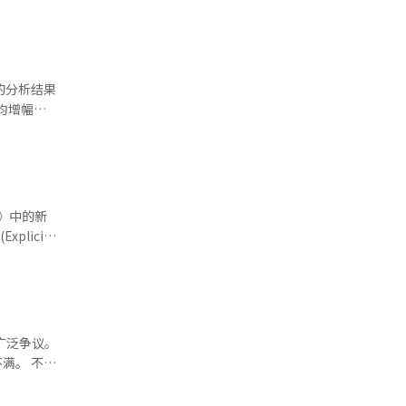
够取得如此成
”“不同正
对非英语音
均增幅
多歌迷支
别回落至
字歌曲销量
等方面的消
销售额增长
最佳亚洲流
费者销售额
。
，也有效带动
音乐。该曲
持政策，推
广泛争议。
、贾斯汀·
。 不