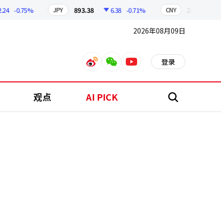
-0.75%
893.38
6.38
-0.71%
209.17
1.
JPY
CNY
2026年08月09日
登录
weibo
weixin
youtube
观点
AI PICK
搜
索