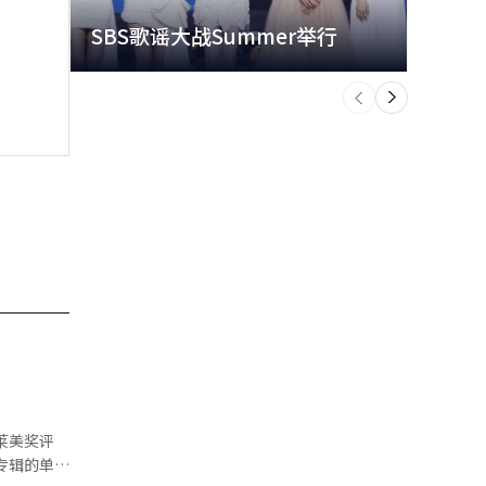
SBS歌谣大战Summer举行
玩水
个
前
一
下