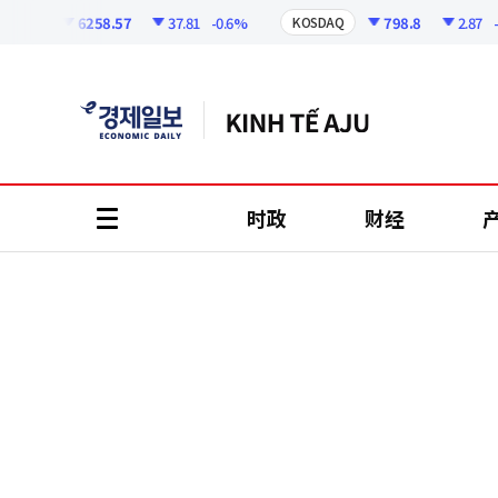
코
인
6258.57
37.81
-0.6%
798.8
2.87
-0.
PI
KOSDAQ
정
보
时政
财经
all
menu