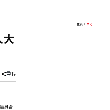
主页
文化
人大
分
打
调
享
印
整
文
大
章
小
得最具含