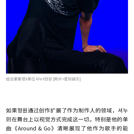
组合蒙斯塔X单位셔누X형원 [照片=星际娱乐]
如果형원通过创作扩展了作为制作人的领域，셔누
则在舞台上以视觉方式完成这一切。特别是他的单
曲《Around & Go》清晰展现了他作为歌手的能