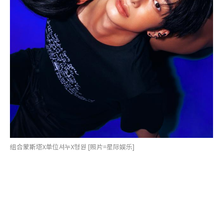
组合蒙斯塔X单位셔누X형원 [照片=星际娱乐]