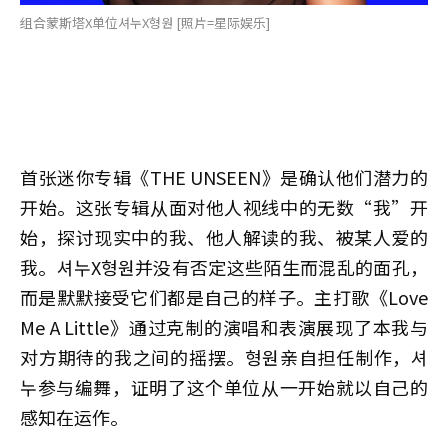
组合蒙斯塔X单位셔누X형원 [照片=星际娱乐]
首张迷你专辑《THE UNSEEN》是确认他们潜力的
开始。这张专辑从面对他人视线中的无数“我”开
始，探讨现实中的我、他人解读的我、被某人爱的
我。셔누X형원并没有否定这些陌生而混乱的面孔，
而是默默接受它们都是自己的样子。主打歌《Love
Me A Little》通过克制的演唱和表演展现了本我与
对方期待的我之间的摇摆。형원亲自担任制作，셔
누参与编舞，证明了这个单位从一开始就以自己的
感知在运作。