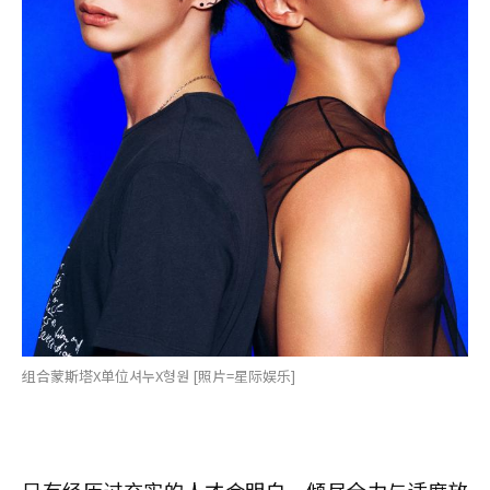
组合蒙斯塔X单位셔누X형원 [照片=星际娱乐]