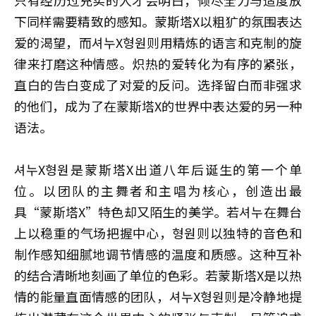
只有经历过充实的人才会明白，倾尽全力与适度放
下同样需要精致的感知。蒙斯塔X以粗犷的氛围表达
爱的渴望，而셔누X형원则用精炼的语言和克制的旋
律来打磨这种情感。炽热的爱转化为有序的紧张，
直白的告白变成了对爱的反问。选择留白而非强求
的他们，成为了在蒙斯塔X的世界中表达爱的另一种
语法。
셔누X형원是蒙斯塔X出道八年后诞生的第一个单
位。以团队的主舞者和主唱为核心，创造出最
具“蒙斯塔X”特色却又陌生的美学。若셔누在舞台
上以稳重的气场把握中心，형원则以独特的音色和
制作感知细腻地调节情感的温度和质感。这种互补
的结合清晰地刻画了单位的色彩。若蒙斯塔X是以热
情的能量直面情感的团队，셔누X형원则是冷静地提