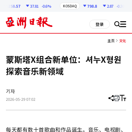
코
인
6258.57
37.81
-0.6%
798.8
2.87
-0.36%
KOSDAQ
정
보
all
登录
搜
men
索
主页
文化
蒙斯塔X组合新单位：셔누X형원
探索音乐新领域
기자
2026-05-29 07:02
分
打
调
享
印
整
文
大
章
小
每天都有数十首歌曲和作品诞生。音乐、电视剧、