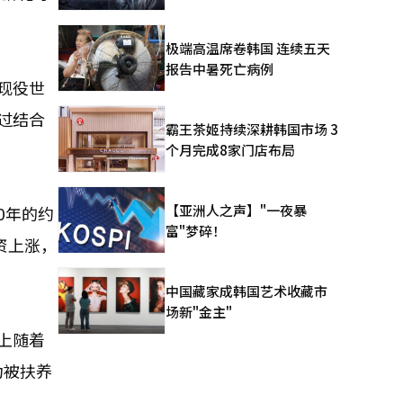
极端高温席卷韩国 连续五天
报告中暑死亡病例
现役世
过结合
霸王茶姬持续深耕韩国市场 3
个月完成8家门店布局
【亚洲人之声】"一夜暴
0年的约
富"梦碎！
资上涨，
中国藏家成韩国艺术收藏市
场新"金主"
上随着
为被扶养