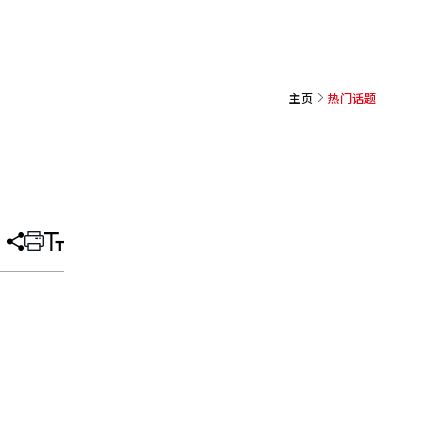
主页
热门话题
分
打
调
享
印
整
文
大
章
小