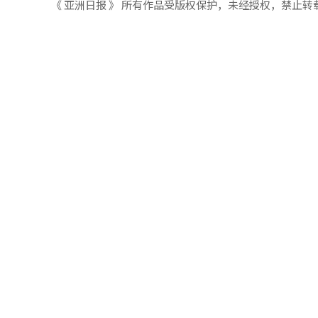
《 亚洲日报 》 所有作品受版权保护，未经授权，禁止转