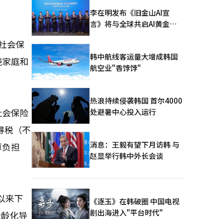
李在明发布《旧金山AI宣
言》将与全球共启AI黄金时
代
社会保
韩中航线客运量大增成韩国
绕家庭和
航空业"香饽饽"
热浪持续侵袭韩国 首尔4000
社会保险
处避暑中心投入运行
所得税（不
消息：王毅有望下月访韩 与
算负担
赵显举行韩中外长会谈
以来下
《逐玉》在韩破圈 中国电视
剧出海进入"平台时代"
老龄化导