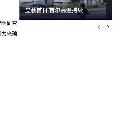
立秋首日 首尔高温持续
极端
个
智明研究
前
一
下
能力来确