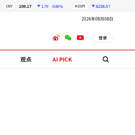
209.17
1.79
-0.86%
6258.57
37.81
-0.6%
NY
KOSPI
2026年08月08日
登录
weibo
weixin
youtube
观点
AI PICK
搜
索