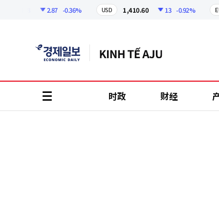
코
인
798.8
2.87
-0.36%
1,410.60
13
-0.92%
USD
EUR
정
보
时政
财经
all
menu