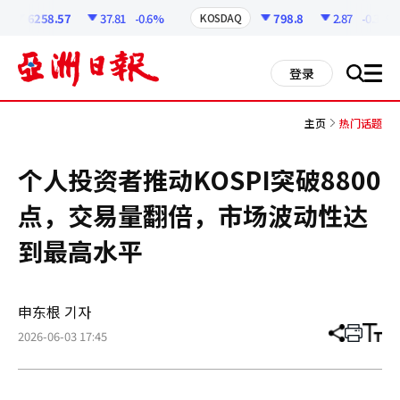
코
인
6258.57
37.81
-0.6%
798.8
2.87
-0.36%
KOSDAQ
정
보
all
登录
搜
men
索
主页
热门话题
个人投资者推动KOSPI突破8800
点，交易量翻倍，市场波动性达
到最高水平
申东根 기자
2026-06-03 17:45
分
打
调
享
印
整
文
大
章
小