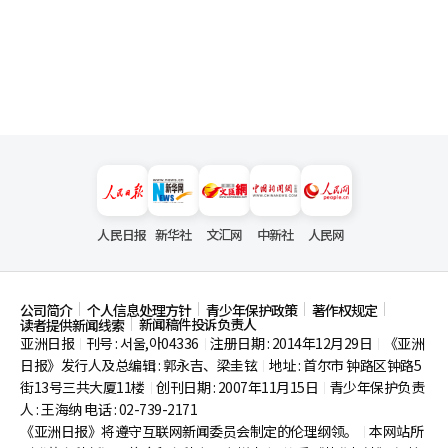
人民日报
新华社
文汇网
中新社
人民网
公司简介
个人信息处理方针
青少年保护政策
著作权规定
新闻稿件投诉负责人
读者提供新闻线索
亚洲日报
刊号 : 서울,아04336
注册日期 : 2014年12月29日
《亚洲
|
|
|
日报》发行人及总编辑 : 郭永吉、梁圭铉
地址 : 首尔市
钟路区钟路5
|
街13号三共大厦11楼
创刊日期 : 2007年11月15日
青少年保护负责
|
|
人 : 王海纳 电话 : 02-739-2171
《亚洲日报》将遵守互联网新闻委员会制定的伦理纲领。
本网站所
|