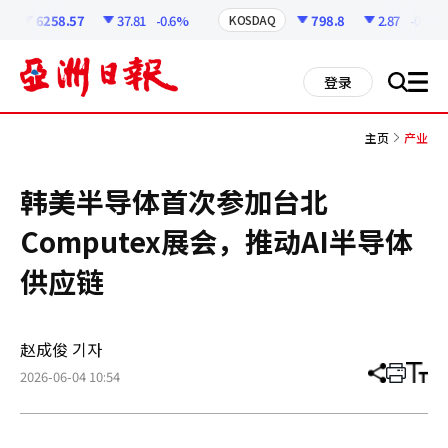
코
인
6258.57
37.81
-0.6%
798.8
2.87
-0.36%
KOSDAQ
정
보
all
登录
搜
men
索
主页
产业
韩美半导体首次参加台北
Computex展会，推动AI半导体
供应链
赵成俊 기자
2026-06-04 10:54
分
打
调
享
印
整
文
大
章
小