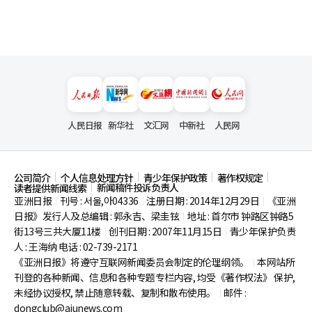
人民日报
新华社
文汇网
中新社
人民网
公司简介
个人信息处理方针
青少年保护政策
著作权规定
新闻稿件投诉负责人
读者提供新闻线索
亚洲日报
刊号 : 서울,아04336
注册日期 : 2014年12月29日
《亚洲
|
|
|
日报》发行人及总编辑 : 郭永吉、梁圭铉
地址 : 首尔市
钟路区钟路5
|
街13号三共大厦11楼
创刊日期 : 2007年11月15日
青少年保护负责
|
|
人 : 王海纳 电话 : 02-739-2171
《亚洲日报》将遵守互联网新闻委员会制定的伦理纲领。
本网站所
|
刊登的各种新闻、信息和各种专题专栏内容, 均受《著作权法》
保护,
未经协议授权, 禁止随意转载、复制和散布使用。
邮件 :
|
dongclub@ajunews.com