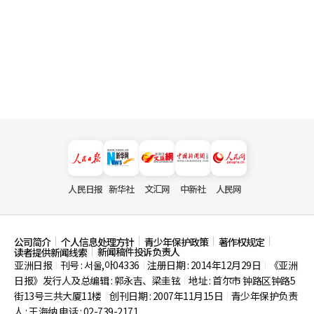
人民日报
新华社
文汇网
中新社
人民网
公司简介
个人信息处理方针
青少年保护政策
著作权规定
新闻稿件投诉负责人
读者提供新闻线索
亚洲日报
刊号 : 서울,아04336
注册日期 : 2014年12月29日
《亚洲
|
|
|
日报》发行人及总编辑 : 郭永吉、梁圭铉
地址 : 首尔市
钟路区钟路5
|
街13号三共大厦11楼
创刊日期 : 2007年11月15日
青少年保护负责
|
|
人 : 王海纳 电话 : 02-739-2171