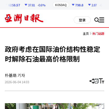
코
인
6258.57
37.81
-0.6%
798.8
2.87
-0.36%
KOSDAQ
정
보
all
登录
搜
men
索
主页
热门话题
政府考虑在国际油价结构性稳定
时解除石油最高价格限制
朴基烙 기자
2026-06-04 14:03
分
打
调
享
印
整
文
大
章
小