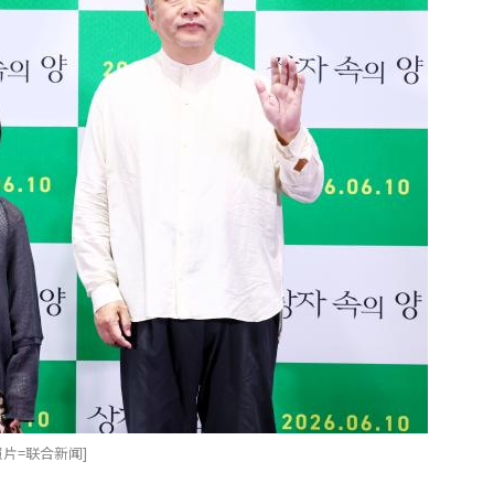
片=联合新闻]