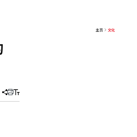
主页
文化
的
分
打
调
享
印
整
文
大
章
小