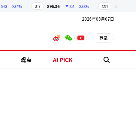
-0.34%
896.36
3.4
-0.38%
210.50
0.46
JPY
CNY
2026年08月07日
登录
weibo
weixin
youtube
观点
AI PICK
搜
索