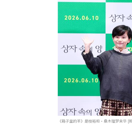
《箱子里的羊》是枝裕和·桑木理梦来华 [照