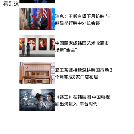
，看到这
消息：王毅有望下月访韩 与
赵显举行韩中外长会谈
中国藏家成韩国艺术收藏市
场新"金主"
霸王茶姬持续深耕韩国市场 3
个月完成8家门店布局
《逐玉》在韩破圈 中国电视
剧出海进入"平台时代"