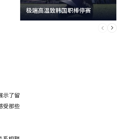
极端高温致韩国职棒停赛
首尔
个
前
一
下
展示了留
感受那些
关系相联