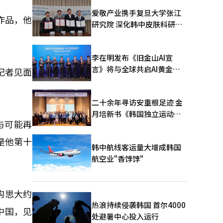
爱敬产业携手复旦大学张江
作品，他
研究院 深化韩中皮肤科研合
作
李在明发布《旧金山AI宣
言》将与全球共启AI黄金时
记者见面
代
二十余年寻访安重根足迹 金
月培新书《韩国独立运动圣
与可能再
地：向旅顺口追问历史》出
版
是他第十
韩中航线客运量大增成韩国
航空业"香饽饽"
构思大约
热浪持续侵袭韩国 首尔4000
中国，见
处避暑中心投入运行