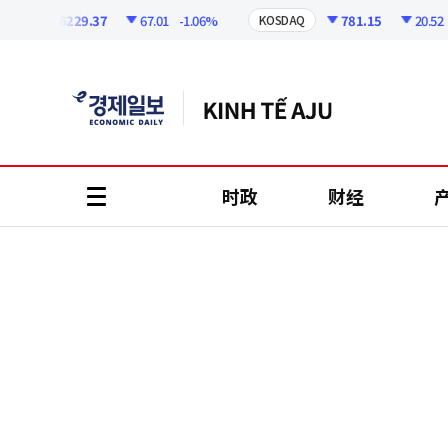
코
인
6229.37
67.01
-1.06%
781.15
20.52
-2.5
KOSDAQ
정
보
时政
财经
all
menu