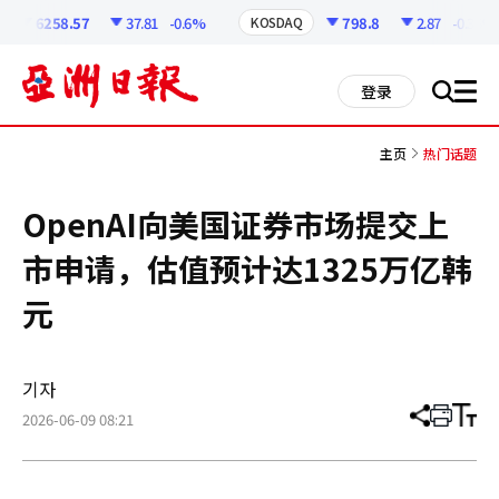
코
인
6258.57
37.81
-0.6%
798.8
2.87
-0.36%
KOSDAQ
정
보
all
登录
搜
men
索
主页
热门话题
OpenAI向美国证券市场提交上
市申请，估值预计达1325万亿韩
元
기자
2026-06-09 08:21
分
打
调
享
印
整
文
大
章
小