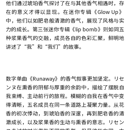
他们通过琥珀香气探讨了在与其他香气相遇时，存
在的意义才得以显现。在迷你专辑《Glow Up》
中，他们以如肥皂般清澈的香气，展现了风格与实
力的成长。第三张迷你专辑《lip bomb》则如同五
种浆果香气的交融，成员各自的色彩汇聚，鲜明地
讲述了“我”和“我们”的故事。
数字单曲《Runaway》的香气叙事更加坚定。リセ
ンヌ在熏香的阴郁与厚重的余韵中，描绘了摆脱自
我束缚、主动前行的旅程。模糊的自我在香气中变
得清晰，五名成员在同一条道路上凝聚力量。从花
香的初次悸动，到琥珀香的深邃，再到肥皂香的清
澈成长，以及浆果香的生动与熏香的意志。リセン