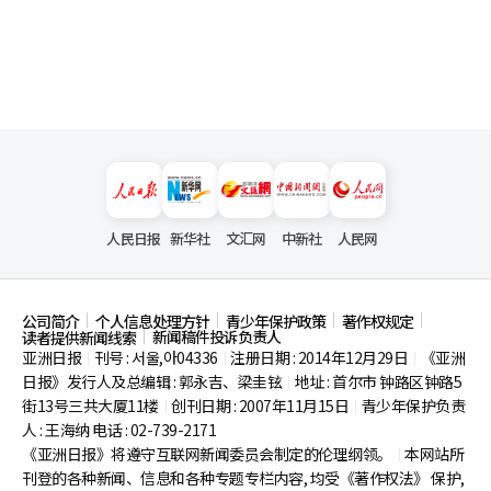
人民日报
新华社
文汇网
中新社
人民网
公司简介
个人信息处理方针
青少年保护政策
著作权规定
新闻稿件投诉负责人
读者提供新闻线索
亚洲日报
刊号 : 서울,아04336
注册日期 : 2014年12月29日
《亚洲
|
|
|
日报》发行人及总编辑 : 郭永吉、梁圭铉
地址 : 首尔市
钟路区钟路5
|
街13号三共大厦11楼
创刊日期 : 2007年11月15日
青少年保护负责
|
|
人 : 王海纳 电话 : 02-739-2171
《亚洲日报》将遵守互联网新闻委员会制定的伦理纲领。
本网站所
|
刊登的各种新闻、信息和各种专题专栏内容, 均受《著作权法》
保护,