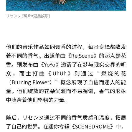
リセンヌ [照片=更美娱乐]
他们的音乐作品如同调香的过程，每张专辑都散发
着不同的香气。出道单曲《Re:Scene》的起点是花
香。预发布曲《YoYo》邀请了在梦与现实交界的听
众，而主打曲《UhUh》则通过“燃烧的花
（Burning Flower）”概念展现了自信而迷人的能
量。他们绽放的花朵优雅而不易凋谢，香气的形象
中蕴含着他们坚韧的力量。
随后，リセンヌ通过不同的香气质感和温度，拓展
了自己的世界。在迷你专辑《SCENEDROME》中，