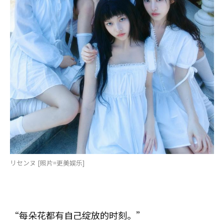
リセンヌ [照片=更美娱乐]
“每朵花都有自己绽放的时刻。”