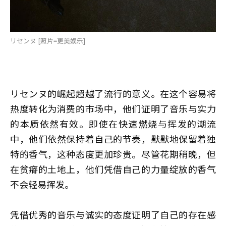
リセンヌ [照片=更美娱乐]
リセンヌ的崛起超越了流行的意义。在这个容易将
热度转化为消费的市场中，他们证明了音乐与实力
的本质依然有效。即使在快速燃烧与挥发的潮流
中，他们依然保持着自己的节奏，默默地保留着独
特的香气，这种态度更加珍贵。尽管花期稍晚，但
在贫瘠的土地上，他们凭借自己的力量绽放的香气
不会轻易挥发。
凭借优秀的音乐与诚实的态度证明了自己的存在感