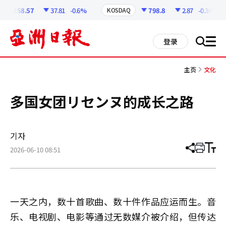
코
인
6258.57
37.81
-0.6%
798.8
2.87
-0.36%
KOSDAQ
정
보
all
登录
搜
men
索
主页
文化
多国女团リセンヌ的成长之路
기자
2026-06-10 08:51
分
打
调
享
印
整
文
大
章
小
一天之内，数十首歌曲、数十件作品应运而生。音
乐、电视剧、电影等通过无数媒介被介绍，但传达