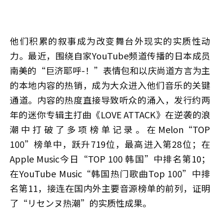
他们积累的叙事成为改变舞台外现实的实质性动
力。最近，围绕自家YouTube频道传播的日本成员
南美的“巨济耶呼-！”表情包和以庆尚道方言为主
的本地内容的热销，成为大众进入他们音乐的关键
通道。内容的热度直接导致听众的涌入，发行约两
年的迷你专辑主打曲《LOVE ATTACK》在逆袭的浪
潮中打破了多项榜单记录。在Melon“TOP
100”榜单中，跃升719位，最高进入第28位；在
Apple Music今日“TOP 100 韩国”中排名第10；
在YouTube Music“韩国热门歌曲Top 100”中排
名第11，接连在国内外主要音源榜单的前列，证明
了“リセンヌ热潮”的实质性成果。