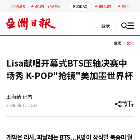
코
인
6299.66
40.89
+0.65%
854.62
55.81
+6.9
KOSDAQ
정
보
all
登录
搜
men
索
主页
文化
Lisa献唱开幕式BTS压轴决赛中
场秀 K-POP"抢镜"美加墨世界杯
王海纳 记者
2026-06-11 11:28
分
打
调
享
印
整
文
大
章
小
개막은 리사, 피날레는 BTS…K팝이 장식할 북중미 월