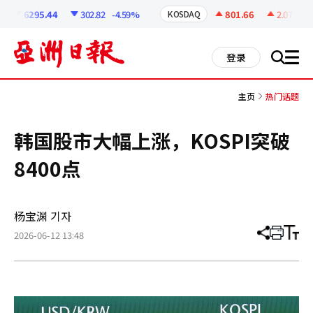
코
인
6295.44
302.82
-4.59%
801.66
2.07
+0.
KOSDAQ
정
보
all
登录
搜
men
索
主页
热门话题
韩国股市大幅上涨，KOSPI突破
8400点
杨宝渊 기자
2026-06-12 13:48
分
打
调
享
印
整
文
大
章
小