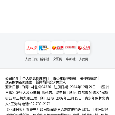
人民日报
新华社
文汇网
中新社
人民网
公司简介
个人信息处理方针
青少年保护政策
著作权规定
新闻稿件投诉负责人
读者提供新闻线索
亚洲日报
刊号 : 서울,아04336
注册日期 : 2014年12月29日
《亚洲
|
|
|
日报》发行人及总编辑 : 郭永吉、梁圭铉
地址 : 首尔市
钟路区钟路5
|
街13号三共大厦11楼
创刊日期 : 2007年11月15日
青少年保护负责
|
|
人 : 王海纳 电话 : 02-739-2171
《亚洲日报》将遵守互联网新闻委员会制定的伦理纲领。
本网站所
|