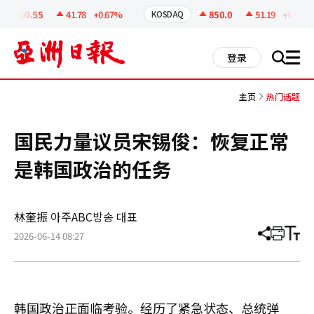
코
인
6300.55
41.78
+0.67%
850.0
51.19
+6.41%
KOSDAQ
정
보
all
登录
搜
men
索
主页
热门话题
国民力量议员宋锡俊：恢复正常
是韩国政治的任务
林奎振 아주ABC방송 대표
2026-06-14 08:27
分
打
调
享
印
整
文
大
章
小
韩国政治正面临考验。经历了紧急状态、总统弹