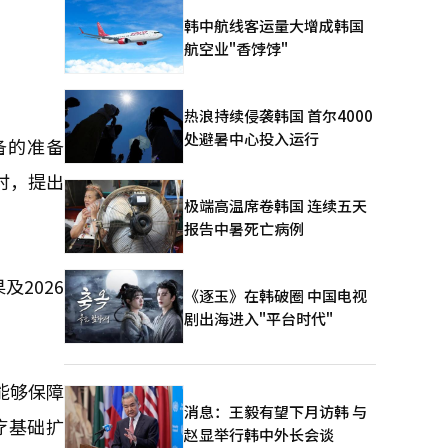
韩中航线客运量大增成韩国
航空业"香饽饽"
热浪持续侵袭韩国 首尔4000
处避暑中心投入运行
备的准备
时，提出
极端高温席卷韩国 连续五天
报告中暑死亡病例
2026
《逐玉》在韩破圈 中国电视
剧出海进入"平台时代"
能够保障
消息：王毅有望下月访韩 与
疗基础扩
赵显举行韩中外长会谈