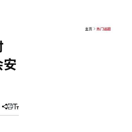
主页
热门话题
时
会安
分
打
调
享
印
整
文
大
章
小