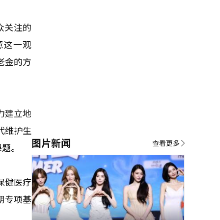
众关注的
意这一观
老金的方
力建立地
代维护生
图片新闻
查看更多
课题。
保健医疗
期专项基