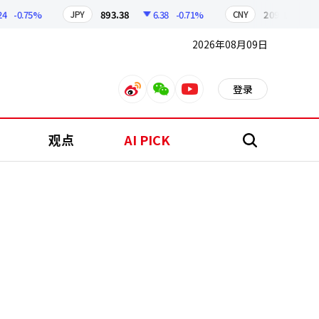
-0.75%
893.38
6.38
-0.71%
209.17
1.79
JPY
CNY
2026年08月09日
登录
weibo
weixin
youtube
观点
AI PICK
搜
索