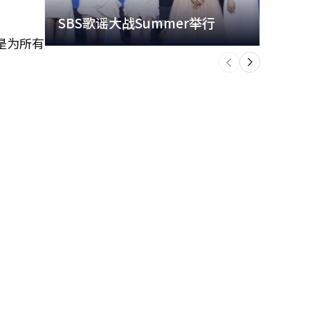
SBS歌谣大战Summer举行
玩水
是为所有
个
前
一
下