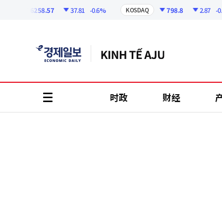
코
인
6258.57
37.81
-0.6%
798.8
2.87
-0.36
I
KOSDAQ
정
보
时政
财经
all
menu