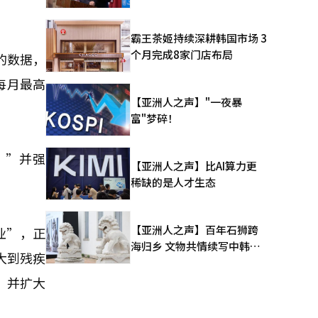
霸王茶姬持续深耕韩国市场 3
个月完成8家门店布局
的数据，
每月最高
【亚洲人之声】"一夜暴
富"梦碎！
。”并强
【亚洲人之声】比AI算力更
”
稀缺的是人才生态
【亚洲人之声】百年石狮跨
业”，正
海归乡 文物共情续写中韩人
大到残疾
文新篇
，并扩大