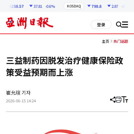
코
인
6258.57
37.81
-0.6%
798.8
2.87
-0.36%
KOSDAQ
정
보
all
登录
搜
men
索
主页
热门话题
三益制药因脱发治疗健康保险政
策受益预期而上涨
崔允瑄 기자
2026-06-15 14:24
分
打
调
享
印
整
文
大
章
小