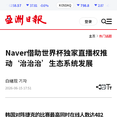
코
인
6258.57
37.81
-0.6%
798.8
2.87
-0.36%
KOSDAQ
정
보
all
登录
搜
men
索
主页
热门话题
Naver借助世界杯独家直播权推
动‘治治治’生态系统发展
白緖现 기자
2026-06-15 17:51
分
打
调
享
印
整
文
大
章
小
韩国对阵捷克的比赛最高同时在线人数达482