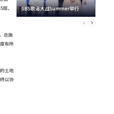
65层、
SBS歌谣大战Summer举行
玩水
个
前
一
下
目。总施
进度有所
㎡的土地
最终以协