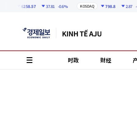
코
인
6258.57
37.81
-0.6%
798.8
2.87
-0.3
PI
KOSDAQ
정
보
时政
财经
all
menu