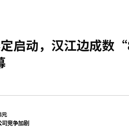
选定启动，汉江边成数“
幕
韩元
公司竞争加剧