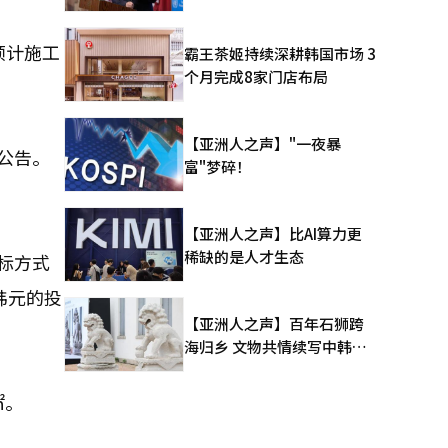
预计施工
霸王茶姬持续深耕韩国市场 3
个月完成8家门店布局
【亚洲人之声】"一夜暴
公告。
富"梦碎！
【亚洲人之声】比AI算力更
稀缺的是人才生态
投标方式
韩元的投
【亚洲人之声】百年石狮跨
海归乡 文物共情续写中韩人
文新篇
㎡。