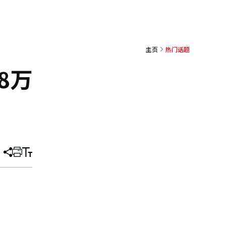
主页
热门话题
8万
分
打
调
享
印
整
文
大
章
小