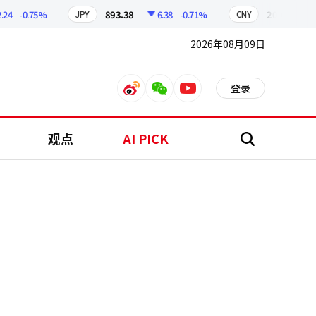
-0.75%
893.38
6.38
-0.71%
209.17
1.7
JPY
CNY
2026年08月09日
登录
weibo
weixin
youtube
观点
AI PICK
搜
索