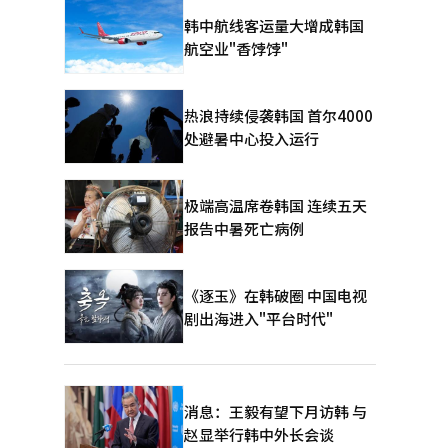
韩中航线客运量大增成韩国
航空业"香饽饽"
热浪持续侵袭韩国 首尔4000
处避暑中心投入运行
极端高温席卷韩国 连续五天
报告中暑死亡病例
《逐玉》在韩破圈 中国电视
剧出海进入"平台时代"
消息：王毅有望下月访韩 与
赵显举行韩中外长会谈