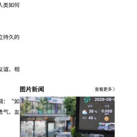
人类如何
立持久的
友谊、相
图片新闻
查看更多
调：“如
勇气、友