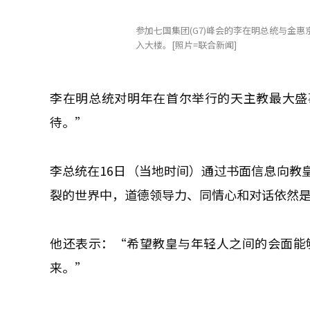
参加七国集团(G7)峰会的李在明总统与金惠
入大楼。[照片=联合新闻]
李在明总统对明年在首尔举行的天主教最大盛
待。”
李总统在16日（当地时间）通过书面信息向教
裂的世界中，道德领导力、同情心和对话依然
他还表示：“希望教皇与年轻人之间的会面能
来。”