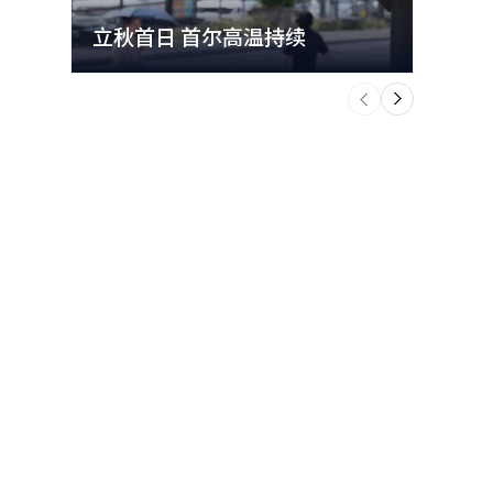
立秋首日 首尔高温持续
极端
个
前
一
下