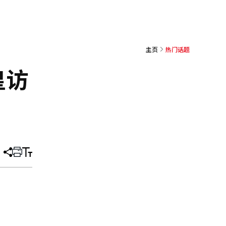
主页
热门话题
皇访
分
打
调
享
印
整
文
大
章
小