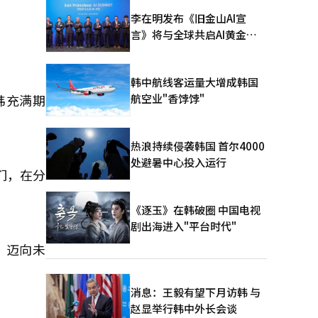
李在明发布《旧金山AI宣
言》将与全球共启AI黄金时
代
韩中航线客运量大增成韩国
航空业"香饽饽"
韩充满期
热浪持续侵袭韩国 首尔4000
处避暑中心投入运行
们，在分
《逐玉》在韩破圈 中国电视
剧出海进入"平台时代"
，迈向未
消息：王毅有望下月访韩 与
赵显举行韩中外长会谈