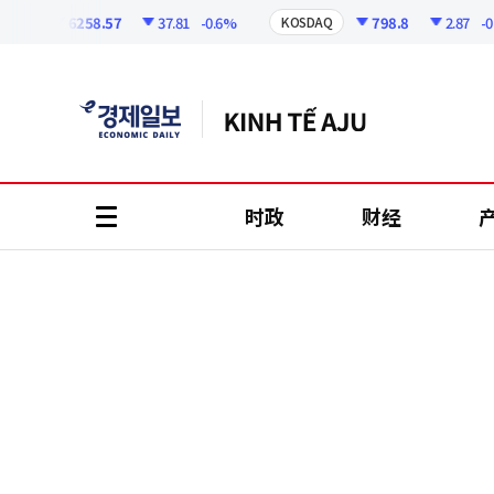
코
인
6258.57
37.81
-0.6%
798.8
2.87
-0.36
I
KOSDAQ
정
보
时政
财经
all
menu