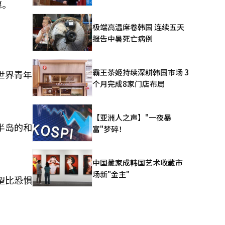
愿。
极端高温席卷韩国 连续五天
报告中暑死亡病例
霸王茶姬持续深耕韩国市场 3
世界青年
个月完成8家门店布局
【亚洲人之声】"一夜暴
半岛的和
富"梦碎！
”
中国藏家成韩国艺术收藏市
场新"金主"
望比恐惧