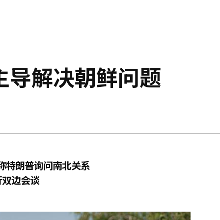
主导解决朝鲜问题
台称特朗普询问南北关系
行双边会谈