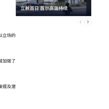
立秋首日 首尔高温持续
极端
个
前
一
下
似立场的
域加强了
接提及潜