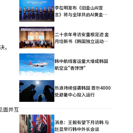
李在明发布《旧金山AI宣
言》将与全球共启AI黄金时
代
二十余年寻访安重根足迹 金
月培新书《韩国独立运动圣
决。
地：向旅顺口追问历史》出
版
韩中航线客运量大增成韩国
航空业"香饽饽"
热浪持续侵袭韩国 首尔4000
处避暑中心投入运行
见面并互
消息：王毅有望下月访韩 与
赵显举行韩中外长会谈