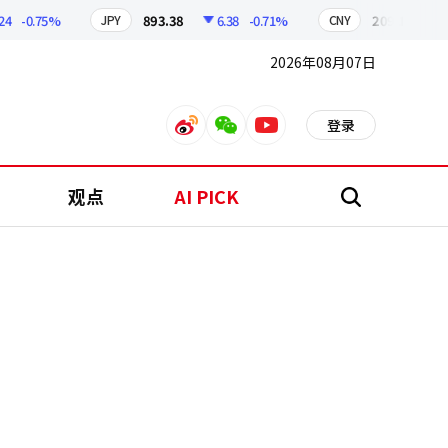
-0.75%
893.38
6.38
-0.71%
209.17
1.79
JPY
CNY
2026年08月07日
登录
weibo
weixin
youtube
观点
AI PICK
搜
索