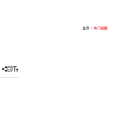
主页
热门话题
分
打
调
享
印
整
文
大
章
小