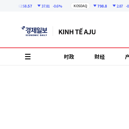
코
인
6258.57
37.81
-0.6%
798.8
2.87
-0.36
I
KOSDAQ
정
보
时政
财经
all
menu