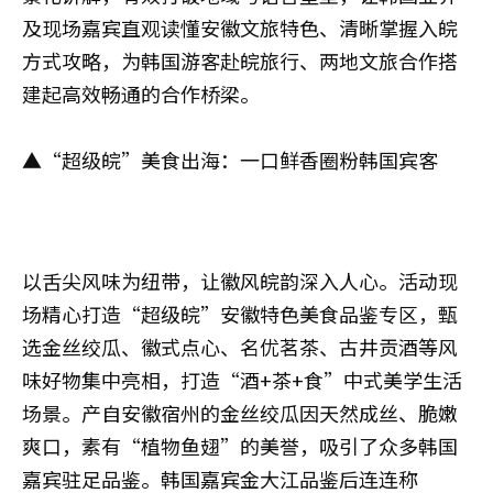
及现场嘉宾直观读懂安徽文旅特色、清晰掌握入皖
方式攻略，为韩国游客赴皖旅行、两地文旅合作搭
建起高效畅通的合作桥梁。
▲“超级皖”美食出海：一口鲜香圈粉韩国宾客
以舌尖风味为纽带，让徽风皖韵深入人心。活动现
场精心打造“超级皖”安徽特色美食品鉴专区，甄
选金丝绞瓜、徽式点心、名优茗茶、古井贡酒等风
味好物集中亮相，打造“酒+茶+食”中式美学生活
场景。产自安徽宿州的金丝绞瓜因天然成丝、脆嫩
爽口，素有“植物鱼翅”的美誉，吸引了众多韩国
嘉宾驻足品鉴。韩国嘉宾金大江品鉴后连连称