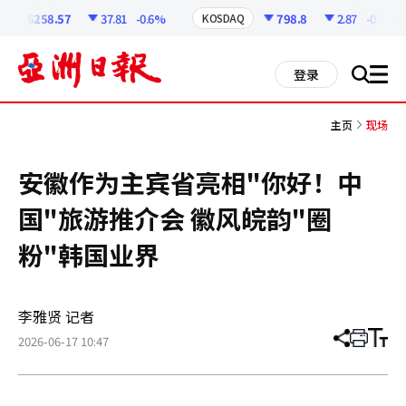
코
인
6258.57
37.81
-0.6%
798.8
2.87
-0.36%
KOSDAQ
정
보
all
登录
搜
men
索
主页
现场
安徽作为主宾省亮相"你好！中
国"旅游推介会 徽风皖韵"圈
粉"韩国业界
李雅贤 记者
2026-06-17 10:47
分
打
调
享
印
整
文
大
章
小