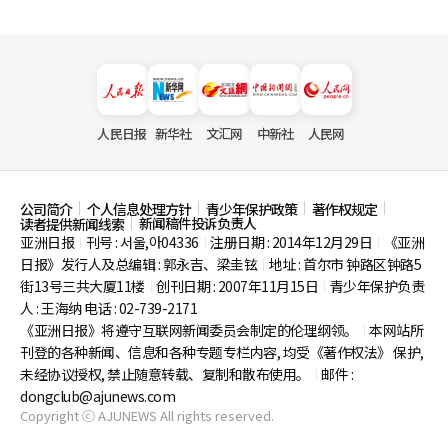
人民日报
新华社
文汇网
中新社
人民网
公司简介
个人信息处理方针
青少年保护政策
著作权规定
新闻稿件投诉负责人
读者提供新闻线索
亚洲日报
刊号 : 서울,아04336
注册日期 : 2014年12月29日
《亚洲
|
|
|
日报》发行人及总编辑 : 郭永吉、梁圭铉
地址 : 首尔市
钟路区钟路5
|
街13号三共大厦11楼
创刊日期 : 2007年11月15日
青少年保护负责
|
|
人 : 王海纳 电话 : 02-739-2171
《亚洲日报》将遵守互联网新闻委员会制定的伦理纲领。
本网站所
|
刊登的各种新闻、信息和各种专题专栏内容, 均受《著作权法》
保护,
未经协议授权, 禁止随意转载、复制和散布使用。
邮件 :
|
dongclub@ajunews.com
Copyright ⓒ AJUNEWS All rights reserved.