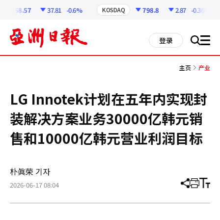
코
인
6258.57
37.81
-0.6%
798.8
2.87
-0.36%
KOSDAQ
정
보
all
登录
搜
men
索
主页
产业
LG Innotek计划在五年内实现封
装解决方案业务30000亿韩元销
售和10000亿韩元营业利润目标
朴眞荣 기자
2026-06-17 08:04
分
打
调
享
印
整
文
大
章
小