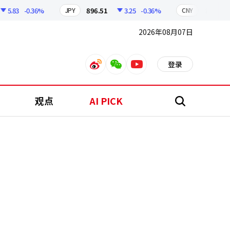
5.83
-0.36%
896.51
3.25
-0.36%
210.46
JPY
CNY
2026年08月07日
登录
weibo
weixin
youtube
观点
AI PICK
搜
索