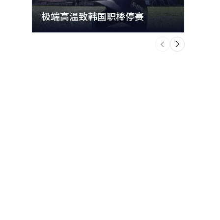
极端高温致韩国职棒停赛
首尔
个
前
一
下