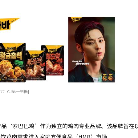
片=CJ第一制糖]
产品‘索巴巴鸡’作为独立的鸡肉专业品牌。该品牌旨在
饮鸡肉需求进入家庭方便食品（HMR）市场。