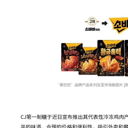
‘索巴巴’品牌产品系列及宣传海报图片 [照
CJ第一制糖于近日宣布推出其代表性冷冻鸡肉
平的味道、合理的价格和便利性，吸引外卖和餐