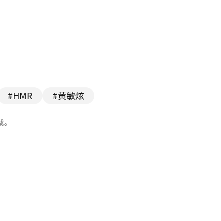
#HMR
#黄敏炫
载。