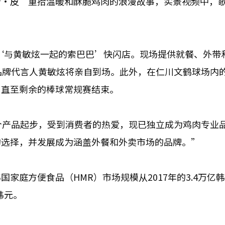
斯·皮’重拾温暖和酥脆鸡肉的浪漫故事，实景视频中，
办‘与黄敏炫一起的索巴巴’快闪店。现场提供就餐、外带
品牌代言人黄敏炫将亲自到场。此外，在仁川文鹤球场内
，直至剩余的棒球常规赛结束。
个产品起步，受到消费者的热爱，现已独立成为鸡肉专业
的选择，并发展成为涵盖外餐和外卖市场的品牌。”
家庭方便食品（HMR）市场规模从2017年的3.4万亿
韩元。