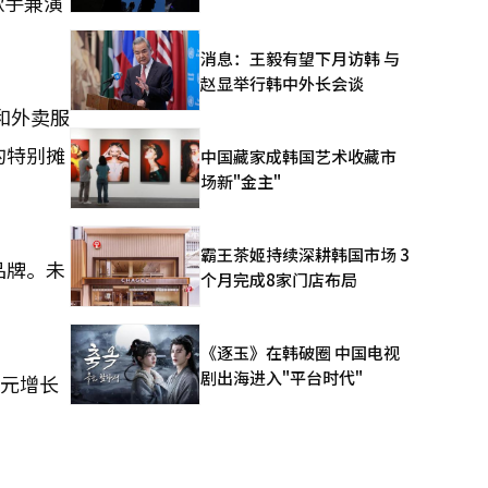
歌手兼演
消息：王毅有望下月访韩 与
赵显举行韩中外长会谈
和外卖服
的特别摊
中国藏家成韩国艺术收藏市
场新"金主"
霸王茶姬持续深耕韩国市场 3
品牌。未
个月完成8家门店布局
《逐玉》在韩破圈 中国电视
剧出海进入"平台时代"
韩元增长