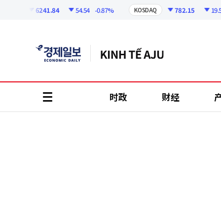
코
인
6241.84
54.54
-0.87%
782.15
19.52
SPI
KOSDAQ
정
보
时政
财经
all
menu