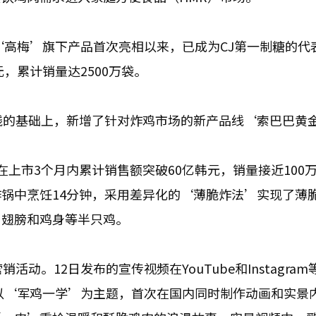
‘高梅’旗下产品首次亮相以来，已成为CJ第一制糖的代
，累计销量达2500万袋。
线的基础上，新增了针对炸鸡市场的新产品线‘索巴巴黄
上市3个月内累计销售额突破60亿韩元，销量接近100
锅中烹饪14分钟，采用差异化的‘薄脆炸法’实现了薄
、翅膀和鸡身等半只鸡。
动。12日发布的宣传视频在YouTube和Instagram
动以‘军鸡一学’为主题，首次在国内同时制作动画和实景