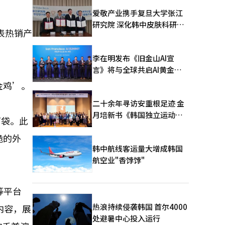
爱敬产业携手复旦大学张江
研究院 深化韩中皮肤科研合
表热销产
作
李在明发布《旧金山AI宣
言》将与全球共启AI黄金时
代
金鸡’。
二十余年寻访安重根足迹 金
月培新书《韩国独立运动圣
万袋。此
地：向旅顺口追问历史》出
脆的外
版
韩中航线客运量大增成韩国
航空业"香饽饽"
等平台
热浪持续侵袭韩国 首尔4000
内容，展
处避暑中心投入运行