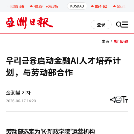
코
인
6299.66
40.89
+0.65%
854.62
55.81
+6.
KOSDAQ
정
보
all
登录
搜
men
索
主页
热门话题
우리금융启动金融AI人才培养计
划，与劳动部合作
金润燮 기자
2026-06-17 14:20
分
打
调
享
印
整
文
大
章
小
劳动部选定为'K-新政学院'运营机构