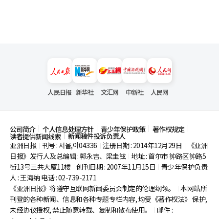
人民日报
新华社
文汇网
中新社
人民网
公司简介
个人信息处理方针
青少年保护政策
著作权规定
新闻稿件投诉负责人
读者提供新闻线索
亚洲日报
刊号 : 서울,아04336
注册日期 : 2014年12月29日
《亚洲
|
|
|
日报》发行人及总编辑 : 郭永吉、梁圭铉
地址 : 首尔市
钟路区钟路5
|
街13号三共大厦11楼
创刊日期 : 2007年11月15日
青少年保护负责
|
|
人 : 王海纳 电话 : 02-739-2171
《亚洲日报》将遵守互联网新闻委员会制定的伦理纲领。
本网站所
|
刊登的各种新闻、信息和各种专题专栏内容, 均受《著作权法》
保护,
未经协议授权, 禁止随意转载、复制和散布使用。
邮件 :
|