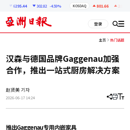
코
인
6295.44
302.82
-4.59%
801.66
2.07
+0
I
KOSDAQ
정
보
all
登录
搜
men
索
主页
热门话题
汉森与德国品牌Gaggenau加强
合作，推出一站式厨房解决方案
赵贤美 기자
2026-06-17 14:24
分
打
调
享
印
整
文
大
章
小
推出Gaggenau专用内嵌家具