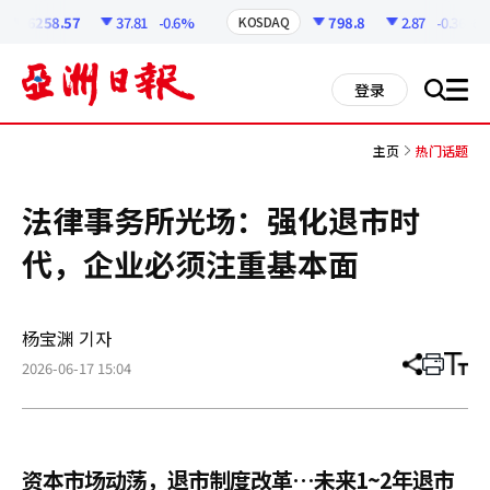
코
인
6258.57
37.81
-0.6%
798.8
2.87
-0.36%
KOSDAQ
정
보
all
登录
搜
men
索
主页
热门话题
法律事务所光场：强化退市时
代，企业必须注重基本面
杨宝渊 기자
2026-06-17 15:04
分
打
调
享
印
整
文
大
章
小
资本市场动荡，退市制度改革…未来1~2年退市