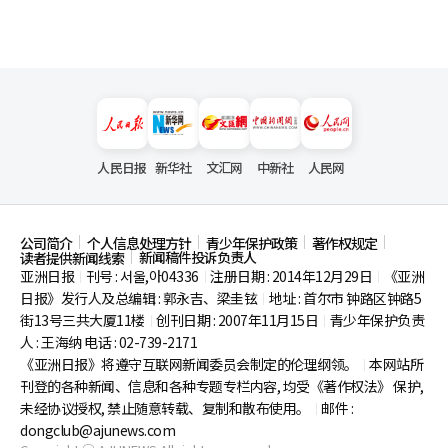
人民日报
新华社
文汇网
中新社
人民网
公司简介
个人信息处理方针
青少年保护政策
著作权规定
新闻稿件投诉负责人
读者提供新闻线索
亚洲日报
刊号 : 서울,아04336
注册日期 : 2014年12月29日
《亚洲
|
|
|
日报》发行人及总编辑 : 郭永吉、梁圭铉
地址 : 首尔市
钟路区钟路5
|
街13号三共大厦11楼
创刊日期 : 2007年11月15日
青少年保护负责
|
|
人 : 王海纳 电话 : 02-739-2171
《亚洲日报》将遵守互联网新闻委员会制定的伦理纲领。
本网站所
|
刊登的各种新闻、信息和各种专题专栏内容, 均受《著作权法》
保护,
未经协议授权, 禁止随意转载、复制和散布使用。
邮件 :
|
dongclub@ajunews.com