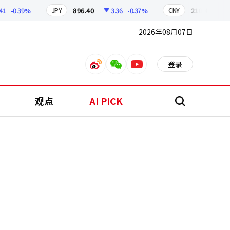
0.39%
896.40
3.36
-0.37%
210.40
0.56
JPY
CNY
2026年08月07日
登录
weibo
weixin
youtube
观点
AI PICK
搜
索