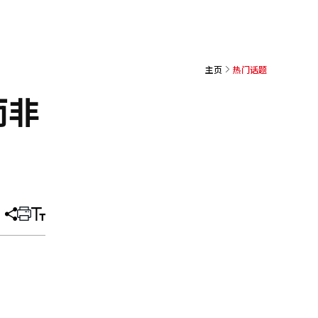
主页
热门话题
而非
分
打
调
享
印
整
文
大
章
小