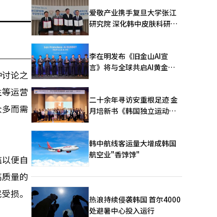
爱敬产业携手复旦大学张江
研究院 深化韩中皮肤科研合
作
李在明发布《旧金山AI宣
言》将与全球共启AI黄金时
种讨论之
代
性等运营
二十余年寻访安重根足迹 金
众多而需
月培新书《韩国独立运动圣
地：向旅顺口追问历史》出
版
韩中航线客运量大增成韩国
航空业"香饽饽"
槛以便自
高质量的
民受损。
热浪持续侵袭韩国 首尔4000
处避暑中心投入运行