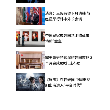
消息：王毅有望下月访韩 与
赵显举行韩中外长会谈
中国藏家成韩国艺术收藏市
场新"金主"
霸王茶姬持续深耕韩国市场 3
个月完成8家门店布局
《逐玉》在韩破圈 中国电视
剧出海进入"平台时代"