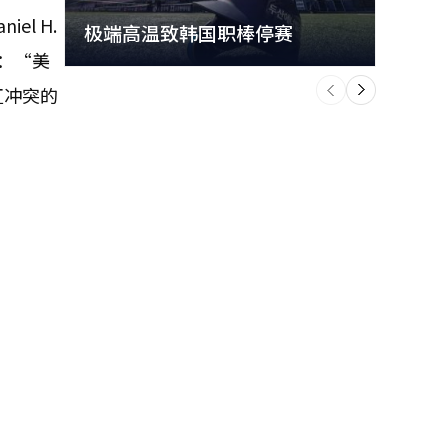
l H.
极端高温致韩国职棒停赛
首尔
：“美
个
前
一
互冲突的
下