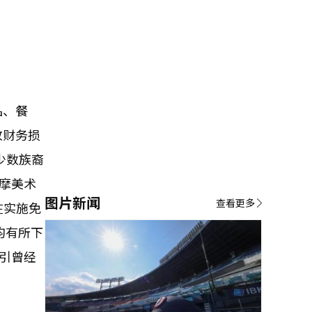
品、餐
致财务损
少数族裔
摩美术
图片新闻
查看更多
在实施免
均有所下
吸引曾经