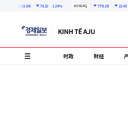
코
인
6218.06
78.32
-1.24%
779.19
22.48
-2.8
KOSDAQ
정
보
时政
财经
all
menu