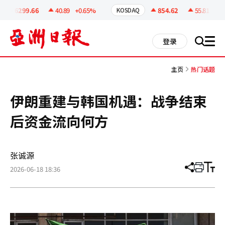
코
인
6299.66
40.89
+0.65%
854.62
55.81
+6.9
KOSDAQ
정
보
all
登录
搜
men
索
主页
热门话题
伊朗重建与韩国机遇：战争结束
后资金流向何方
张诚源
2026-06-18 18:36
分
打
调
享
印
整
文
大
章
小