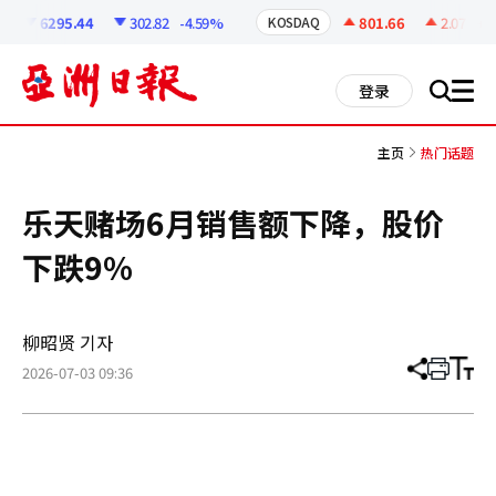
코
인
6295.44
302.82
-4.59%
801.66
2.07
+0.
KOSDAQ
정
보
all
登录
搜
men
索
主页
热门话题
乐天赌场6月销售额下降，股价
下跌9%
柳昭贤 기자
2026-07-03 09:36
分
打
调
享
印
整
文
大
章
小