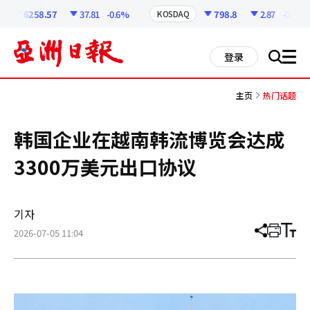
코
인
6258.57
37.81
-0.6%
798.8
2.87
-0.36%
KOSDAQ
정
보
all
登录
搜
men
索
主页
热门话题
韩国企业在越南韩流博览会达成
3300万美元出口协议
기자
2026-07-05 11:04
分
打
调
享
印
整
文
大
章
小