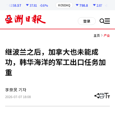
코
인
6258.57
37.81
-0.6%
798.8
2.87
-0.36%
KOSDAQ
정
보
all
登录
搜
men
索
主页
产业
继波兰之后，加拿大也未能成
功，韩华海洋的军工出口任务加
重
李奈炅 기자
2026-07-07 18:08
分
打
调
享
印
整
文
大
章
小